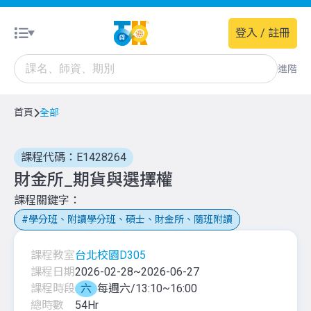
登入 / 註冊
進階
首頁
全部
課程代碼：E1428264
財金所_期貨與選擇權
課程關鍵字
學分班、附讀學分班、碩士、財金所、隨班附讀
課程教室
台北校園D305
課程日期
2026-02-28
~
2026-06-27
課程時段
六
每週六/13:10~16:00
總時數
54
Hr