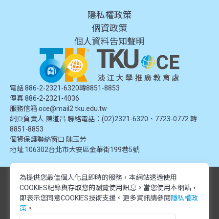
隱私權政策
個資政策
個人資料告知聲明
電話 886-2-2321-6320轉8851-8853
傳真 886-2-2321-4036
服務信箱
oce@mail2.tku.edu.tw
網頁負責人 陳道昌 聯絡電話：(02)2321-6320、7723-0772 轉
8851-8853
個資保護聯絡窗口
陳玉芳
地址
106302台北市大安區金華街199巷5號
為提供您最佳個人化且即時的服務，本網站透過使用
© 2024 淡江大學推廣教育處. 版權所有。本網站內容由淡江大學推廣教育處
COOKIES紀錄與存取您的瀏覽使用訊息。
當您使用本網站，
提供，未經授權禁止轉載或引用。所有課程資訊、圖片及資料皆屬本單位所
有，僅供學習交流使用。
即表示您同意COOKIES技術支援。更多資訊請參閱
隱私權政
© 2024 Tamkang University Office of Continuing Education. All rights
策
。
reserved.The content of this website is provided by Tamkang University