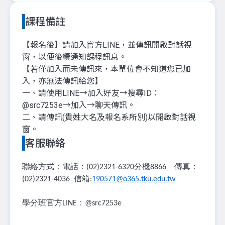
課程備註
【報名後】請加入官方LINE，並傳訊開啟對話視
窗，以便後續通知課程訊息。
【若僅加入而未傳訊來，本單位會不知道您已加
入，亦無法傳訊給您】
一、請使用LINE→加入好友→搜尋ID：
@src7253e→加入→聊天傳訊。
二、請傳訊(貴姓大名及報名系所別)以開啟對話視
窗。
客服聯絡
聯絡方式：電話：
分機
傳真：
(02)2321-6320
8866
信箱
(02)2321-4036
:
190571@o365.tku.edu.tw
學分班官方
：
LINE
@src7253e