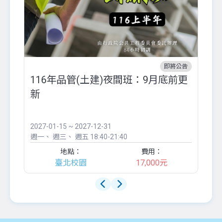
即將公告
116年品管(土建)夜間班：9月底前更
外
新
八
●
團..
2027-01-15 ~ 2027-12-31
20
週一
週三
週五
18:40-21:40
週
地點：
費用：
臺北校園
17,000元