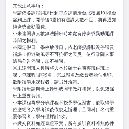
其他注意事項：
※
請依各課程開課日起每次課前洽台北校園
櫃台
101
簽到上課，開學後
週如有選課人數不足，將再通知
3
轉班或全額退費。
※
未達開班人數無法開班時本處有停班或異動開課
時間之權利。
※
國定假日、學校放假日，依老師授課狀況停課及
補課；但遇颱風等不可抗拒之天災，依行政院人事
總局公告停課，恕不補課。
※
未達開班人數時將與本校碩士在職專班併班上
課，每課程限額
名，完成報名及繳費者始佔名額。
5
欲附讀淡水課程者，請另外洽詢。
※
附讀班請與班上幹部或同學做好聯繫，以免錯漏
班上重要資訊。
※
本課程為學分班課程不授予學位證書，欲取得學
位應經各入學考試後依規定辦理；且同科目名稱重
覆修習者，學分僅採計
次。
1
※
繳交資料如經查證不實，所有參訓資料將無條件