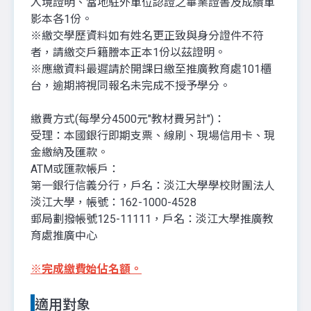
入境證明、當地駐外單位認證之畢業證書及成績單
影本各1份。
※繳交學歷資料如有姓名更正致與身分證件不符
者，請繳交戶籍謄本正本1份以茲證明。
※應繳資料最遲請於開課日繳至推廣教育處101櫃
台，逾期將視同報名未完成不授予學分。
繳費方式(每學分4500元"教材費另計")：
受理：本國銀行即期支票、線刷、現場信用卡、現
金繳納及匯款。
ATM或匯款帳戶：
第一銀行信義分行，戶名：淡江大學學校財團法人
淡江大學，帳號：162-1000-4528
郵局劃撥帳號125-11111，戶名：淡江大學推廣教
育處推廣中心
※
完成繳費始佔名額。
適用對象