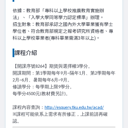
依據：教育部「專科以上學校推廣教育實施辦
法」、「入學大學同等學力認定標準」辦理。
招生對象：教育部承認之國內外大學畢業獲有學士
學位者、符合教育部規定之報考研究所資格者、專
科以上學校畢業者(專科畢業需滿3年以上)。
課程介紹
【開課序號
】期貨與選擇權
學分。
8264
3
開課期間：第
學期每年
月
隔年
月、第
學期每年
1
9
~
1
2
月
月、暑期每年
月
月。
2
~6
6
~9
修讀學分：每學期上限
學分。
9
每學分
元
教材費另計
。
4500
(
)
課程內容查詢：
http://esquery.tku.edu.tw/acad/
※
課程可能依系上需求有所修正，上課前請再確
認。