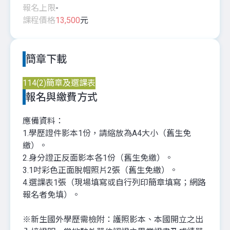
報名上限
-
課程價格
13,500
元
簡章下載
114(2)簡章及選課表
報名與繳費方式
應備資料：
1.學歷證件影本1份，請縮放為A4大小（舊生免
繳）。
2.身分證正反面影本各1份（舊生免繳）。
3.1吋彩色正面脫帽照片2張（舊生免繳）。
4.選課表1張（現場填寫或自行列印簡章填寫；網路
報名者免填）。
※新生國外學歷需檢附：護照影本、本國開立之出