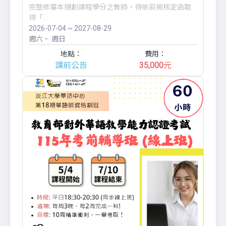
完整修畢本規劃課程學分之教師，得依前揭核定函取
得「...
2026-07-04 ~ 2027-08-29
週六
週日
地點：
費用：
課前公告
35,000
元