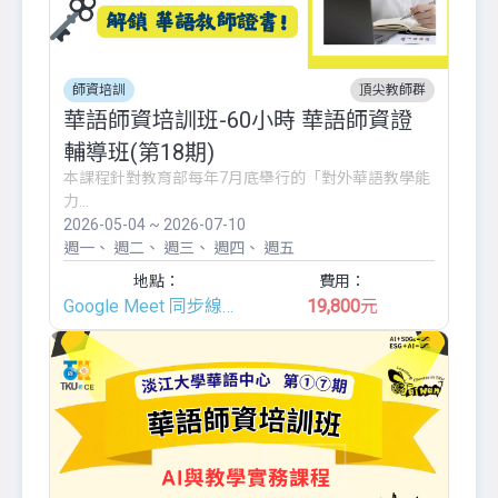
師資培訓
頂尖教師群
華語師資培訓班-60小時 華語師資證
輔導班(第18期)
本課程針對教育部每年7月底舉行的「對外華語教學能
力...
2026-05-04 ~ 2026-07-10
週一
週二
週三
週四
週五
地點：
費用：
Google Meet 同步線上班
19,800
元