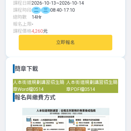
課程日期
2026-10-13
~
2026-10-14
課程時段
二
三
08:40-17:10
總時數
14
Hr
報名上限
-
課程價格
4,260
元
立即報名
簡章下載
人本街道規劃講習招生簡
人本街道規劃講習招生簡
章Word檔0514
章PDF檔0514
報名與繳費方式