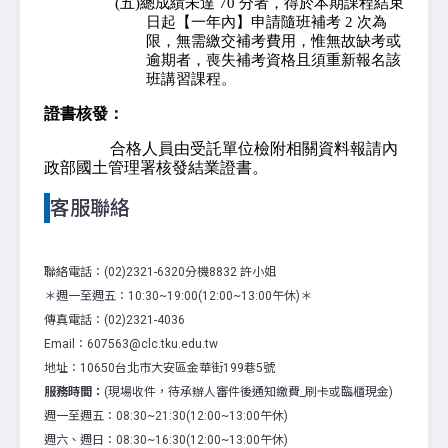
(五)總成績未達 70 分者，得於本期課程結束
日起【一年內】申請隨班補考 2 次為
限，無需繳交補考費用，惟無故缺考或
逾期者，喪失補考資格且須重新報名該
班講習課程。
證書核發：
合格人員由受託單位檢附相關資料報請內
政部國土管理署核發結業證書。
客服聯絡
聯絡電話：(02)2321-6320分機8832 許小姐
＊週一至週五：10:30~19:00(12:00~13:00午休)＊
傳真電話：(02)2321-4036
Email：607563@clc.tku.edu.tw
地址：10650台北市大安區金華街199巷5號
服務時間：
(現場收件，待承辦人審件後通知繳費_刷卡或臨櫃現金)
週一至週五：08:30~21:30(12:00~13:00午休)
週六、週日：08:30~16:30(12:00~13:00午休)