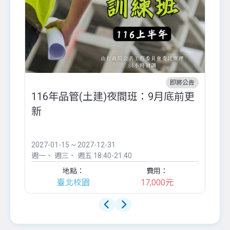
即將公告
116年品管(土建)夜間班：9月底前更
外
新
八
●
團..
2027-01-15 ~ 2027-12-31
20
週一
週三
週五
18:40-21:40
週
地點：
費用：
臺北校園
17,000元