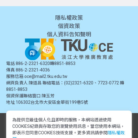
隱私權政策
個資政策
個人資料告知聲明
電話 886-2-2321-6320轉8851-8853
傳真 886-2-2321-4036
服務信箱
oce@mail2.tku.edu.tw
網頁負責人 陳道昌 聯絡電話：(02)2321-6320、7723-0772 轉
8851-8853
個資保護聯絡窗口
陳玉芳
地址
106302台北市大安區金華街199巷5號
為提供您最佳個人化且即時的服務，本網站透過使用
© 2024 淡江大學推廣教育處. 版權所有。本網站內容由淡江大學推廣教育處
COOKIES紀錄與存取您的瀏覽使用訊息。
當您使用本網站，
提供，未經授權禁止轉載或引用。所有課程資訊、圖片及資料皆屬本單位所
有，僅供學習交流使用。
即表示您同意COOKIES技術支援。更多資訊請參閱
隱私權政
© 2024 Tamkang University Office of Continuing Education. All rights