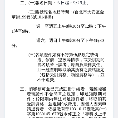
即日起，9/29止
二、(一)報名日期：
。
(二)臨櫃報名地點時間：(台北市大安區金
華街199巷5號101櫃檯)
週一至週五上午8時30分至12時；下午
1時至9時。
週六、週日上午8時30分至下午4時30
分。
(三)各項證件如有不符第伍點規定或偽
造、假借、塗改等情事，或受訓期間
冒名頂替上課者，應自負法律責任。
且一經查明即取消其所有之資格認定
（包括受訓資格、領證資格等），並
不予退費。
三、初審核可並已完成註冊手續者，若經複審
發現證件不合簡章之規定，即通知限期補
件；於限期內無法補足證件者，將取消其
受訓資格，並退回9成費用。因個人因素申
請退費者，依據教育部103.10.17臺教高(一)
字第1030145167B號令修正之「專科以上學