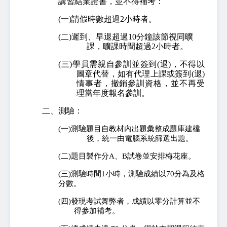
講習結業證書，並不得補考：
(一)請假時數超過2小時者。
(二)遲到、早退超過10分鐘該節視同曠
課，曠課時間超過2小時者。
(三)學員需親自參訓並簽到(退)，不得以
圖章代替，如有代理上課或簽到(退)
情事者，撤銷參訓資格，並不再受
理當年度報名參訓。
二、測驗：
(一)測驗題目自教材內出題彙整成題庫建檔
後，統一由電腦系統篩選出題。
(二)題目製作分A、B試卷並安排梅花座。
(三)測驗時間1小時，測驗成績以70分為及格
分數。
(四)發現考試舞弊者，成績以零分計算並不
得參加補考。