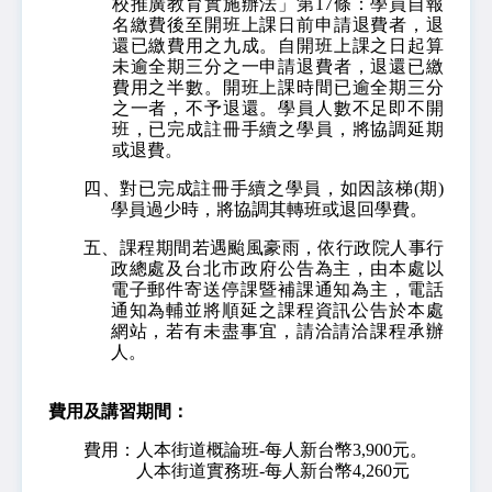
校推廣教育實施辦法」第17條：學員自報
名繳費後至開班上課日前申請退費者，退
還已繳費用之九成。自開班上課之日起算
未逾全期三分之一申請退費者，退還已繳
費用之半數。開班上課時間已逾全期三分
之一者，不予退還。學員人數不足即不開
班，已完成註冊手續之學員，將協調延期
或退費。
四、對已完成註冊手續之學員，如因該梯(期)
學員過少時，將協調其轉班或退回學費。
五、課程期間若遇颱風豪雨，依行政院人事行
政總處及台北市政府公告為主，由本處以
電子郵件寄送停課暨補課通知為主，電話
通知為輔並將順延之課程資訊公告於本處
網站，若有未盡事宜，請洽請洽課程承辦
人。
費用及講習期間：
費用：人本街道概論班-每人新台幣3,900元。
人本街道實務班-每人新台幣4,260元