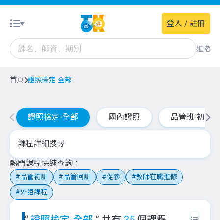
登入 / 註冊
進階
首頁
證照檢定-全部
證照檢定-全部
國內證照
品管班-初訓
課程詳細搜尋
熱門課程快速查詢
品管初訓
品管回訓
促參
教師在職進修
外語課程
“
證照檢定-全部
” 共有
35
個課程