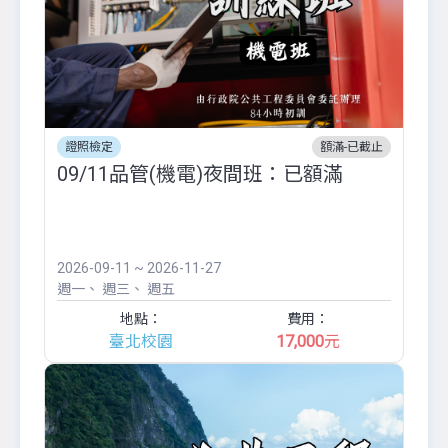
證照檢定
額滿-已截止
09/11品管(機電)夜間班：已額滿
2026-09-11 ~ 2026-11-27
週一
週三
週五
地點：
費用：
臺北校園
17,000
元