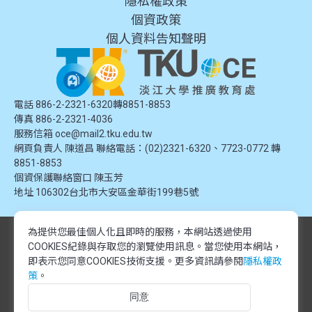
隱私權政策
個資政策
個人資料告知聲明
電話 886-2-2321-6320轉8851-8853
傳真 886-2-2321-4036
服務信箱
oce@mail2.tku.edu.tw
網頁負責人 陳道昌 聯絡電話：(02)2321-6320、7723-0772 轉
8851-8853
個資保護聯絡窗口
陳玉芳
地址
106302台北市大安區金華街199巷5號
為提供您最佳個人化且即時的服務，本網站透過使用
© 2024 淡江大學推廣教育處. 版權所有。本網站內容由淡江大學推廣教育處
COOKIES紀錄與存取您的瀏覽使用訊息。
當您使用本網站，
提供，未經授權禁止轉載或引用。所有課程資訊、圖片及資料皆屬本單位所
有，僅供學習交流使用。
即表示您同意COOKIES技術支援。更多資訊請參閱
隱私權政
© 2024 Tamkang University Office of Continuing Education. All rights
策
。
reserved.The content of this website is provided by Tamkang University
同意
Office of Continuing Education. Unauthorized reproduction or citation is
prohibited.All course information, images, and data belong to this division