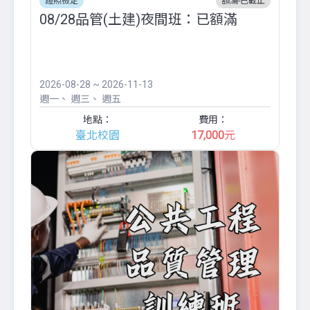
證照檢定
額滿-已截止
08/28品管(土建)夜間班：已額滿
2026-08-28 ~ 2026-11-13
週一
週三
週五
地點：
費用：
臺北校園
17,000
元