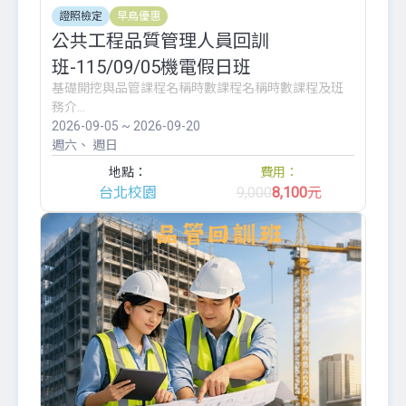
證照檢定
早鳥優惠
公共工程品質管理人員回訓
班-115/09/05機電假日班
基礎開挖與品管課程名稱時數課程名稱時數課程及班
務介...
2026-09-05 ~ 2026-09-20
週六
週日
地點：
費用：
台北校園
9,000
8,100
元