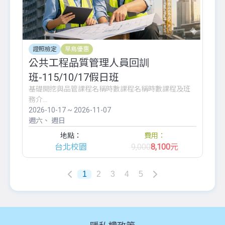
證照檢定
早鳥優惠
公共工程品質管理人員回訓
班-115/10/17假日班
基礎開挖與品管課程名稱時數課程名稱時數課程及班
務介...
2026-10-17 ~ 2026-11-07
週六
週日
地點：
費用：
台北校園
9,000
8,100
元
1
2
3
4
5