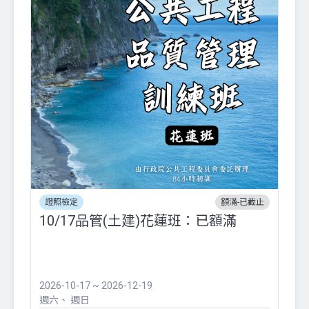
證照檢定
額滿-已截止
10/17品管(土建)花蓮班：已額滿
2026-10-17 ~ 2026-12-19
週六
週日