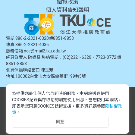
個資政策
個人資料告知聲明
電話 886-2-2321-6320轉8851-8853
傳真 886-2-2321-4036
服務信箱
oce@mail2.tku.edu.tw
網頁負責人 陳道昌 聯絡電話：(02)2321-6320、7723-0772 轉
8851-8853
個資保護聯絡窗口
陳玉芳
地址
106302台北市大安區金華街199巷5號
為提供您最佳個人化且即時的服務，本網站透過使用
© 2024 淡江大學推廣教育處. 版權所有。本網站內容由淡江大學推廣教育處
COOKIES紀錄與存取您的瀏覽使用訊息。
當您使用本網站，
提供，未經授權禁止轉載或引用。所有課程資訊、圖片及資料皆屬本單位所
有，僅供學習交流使用。
即表示您同意COOKIES技術支援。更多資訊請參閱
隱私權政
© 2024 Tamkang University Office of Continuing Education. All rights
策
。
reserved.The content of this website is provided by Tamkang University
同意
Office of Continuing Education. Unauthorized reproduction or citation is
prohibited.All course information, images, and data belong to this division
and are intended for educational and informational purposes only.