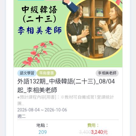
語文學習
早鳥優惠
李相美老師
外語132期_中級韓語(二十三)_08/04
起_李相美老師
●預計課程內容[用書]：※教材可自備或第1堂課統計
團...
2026-08-04 ~ 2026-10-06
週二
地點：
費用：
209
3,400
3,240
元