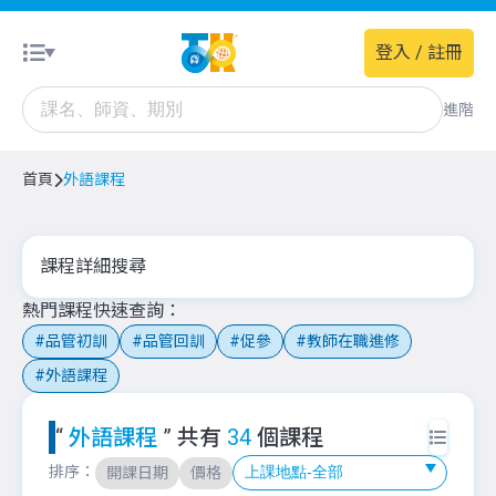
登入 / 註冊
進階
首頁
外語課程
課程詳細搜尋
熱門課程快速查詢
品管初訓
品管回訓
促參
教師在職進修
外語課程
“
外語課程
” 共有
34
個課程
排序：
開課日期
價格