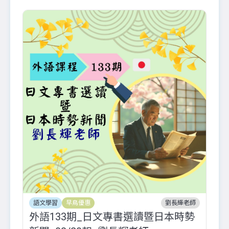
語文學習
早鳥優惠
劉長輝老師
外語133期_日文專書選讀暨日本時勢