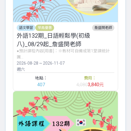
語文學習
早鳥優惠
詹盛閔老師
外語132期_日語輕鬆學(初級
八)_08/29起_詹盛閔老師
●預計課程內容[用書]：※教材可自備或第1堂課統計
團...
2026-08-28 ~ 2026-11-07
週六
地點：
費用：
407
4,080
3,840
元