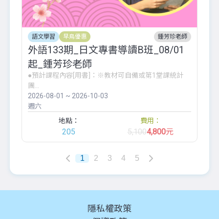
語文學習
早鳥優惠
鍾芳珍老師
外語133期_日文專書導讀B班_08/01
起_鍾芳珍老師
●預計課程內容[用書]：※教材可自備或第1堂課統計
團...
2026-08-01 ~ 2026-10-03
週六
地點：
費用：
205
5,100
4,800
元
1
2
3
4
5
隱私權政策