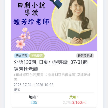
語文學習
早鳥優惠
鍾芳珍老師
外語133期_日劇小說導讀_07/31起_
鍾芳珍老師
●預計課程內容[用書]：※教材可自備或第1堂課統計
團...
2026-07-31 ~ 2026-10-02
週五
地點：
費用：
205
2,295
2,160
元