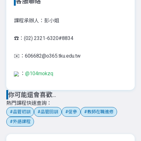
客服聯絡
課程承辦人：彭小姐
☎️：(02) 2321-6320#8834
✉️：606682@o365.tku.edu.tw
：
@104mokzq
你可能還會喜歡...
熱門課程快速查詢
品管初訓
品管回訓
促參
教師在職進修
外語課程