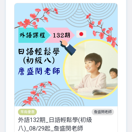
早鳥優惠
詹盛閔老師
外語132期_日語輕鬆學(初級
辦
八)_08/29起_詹盛閔老師