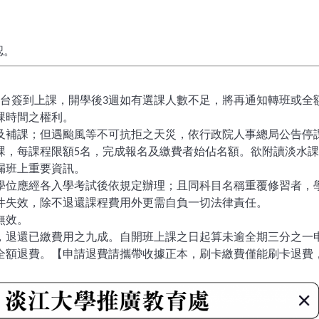
認。
台簽到上課，開學後
週如有選課人數不足，將再通知轉班或全
3
課時間之權利。
及補課；但遇颱風等不可抗拒之天災，依行政院人事總局公告停
課，每課程限額
名，完成報名及繳費者始佔名額。欲附讀淡水課
5
漏班上重要資訊。
學位應經各入學考試後依規定辦理；且同科目名稱重覆修習者，
件失效，除不退還課程費用外更需自負一切法律責任。
無效。
，退還已繳費用之九成。自開班上課之日起算未逾全期三分之一
全額退費。【申請退費請攜帶收據正本，刷卡繳費僅能刷卡退費