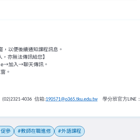
視窗，以便後續通知課程訊息。
入，亦無法傳訊給您】
53e→加入→聊天傳訊。
視窗。
：
信箱
學分班官方
(02)2321-4036
:
190571@o365.tku.edu.tw
LINE
促參
教師在職進修
外語課程