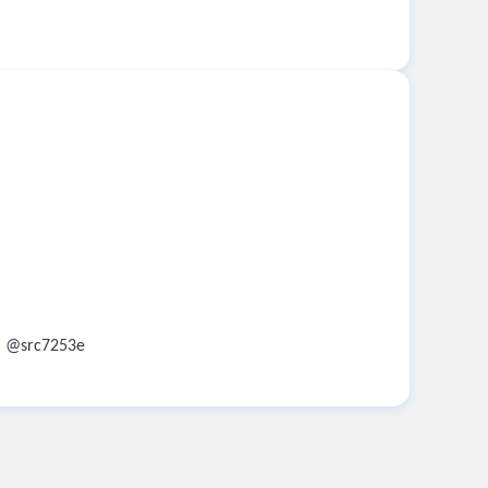
：
@src7253e