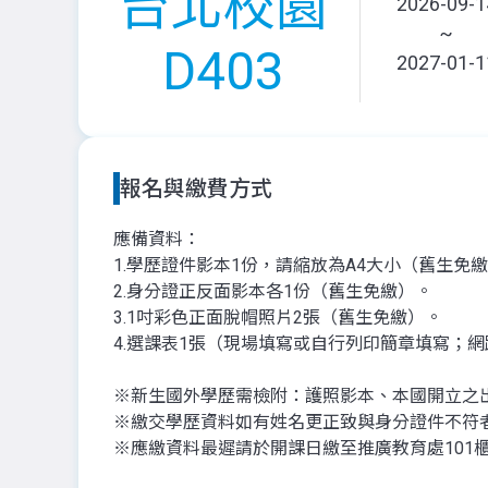
台北校園
2026-09-1
~
D403
2027-01-1
報名與繳費方式
應備資料：
1.學歷證件影本1份，請縮放為A4大小（舊生免
2.身分證正反面影本各1份（舊生免繳）。
3.1吋彩色正面脫帽照片2張（舊生免繳）。
4.選課表1張（現場填寫或自行列印簡章填寫；
※新生國外學歷需檢附：護照影本、本國開立之
※繳交學歷資料如有姓名更正致與身分證件不符
※應繳資料最遲請於開課日繳至推廣教育處101