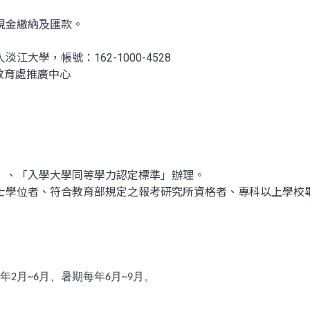
現金繳納及匯款。
學，帳號：162-1000-4528
廣教育處推廣中心
」、「入學大學同等學力認定標準」辦理。
學位者、符合教育部規定之報考研究所資格者、專科以上學校畢
年
月
月、暑期每年
月
月。
2
~6
6
~9