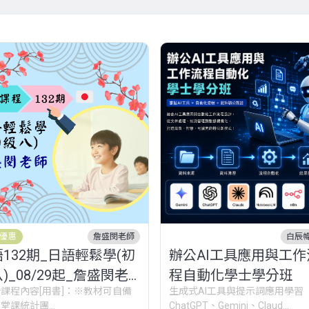
優惠
詹盛閔老師
白辰
132期_日語輕鬆學(初
辦公AI工具應用與工作
)_08/29起_詹盛閔老
程自動化學士學分班
計課程內容[用書]：※教材可自備
生成式AI工具與提示詞應用學習
堂課統計團...
ChatGPT、Gemini、Claud...