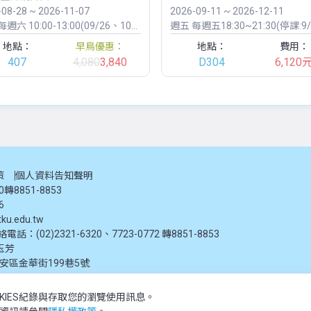
-08-28 ~ 2026-11-07
2026-09-11 ~ 2026-12-11
週六 10:00-13:00(09/26、10/09、10/24停課)
週五
每週五18:30~21:30(停課:9/25、10
地點：
早鳥優惠：
地點：
費用：
407
4,080
3,840
D304
6,120
策
個人資料告知聲明
20轉8851-8853
6
ku.edu.tw
：(02)2321-6320、7723-0772 轉8851-8853
玉芳
大安區金華街199巷5號
KIES紀錄與存取您的瀏覽使用訊息。
推廣教育處提供，未經授權禁止轉載或引用。所有課程資訊、圖片及資料皆屬本單位所有