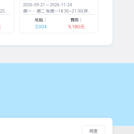
2026-09-21 ~ 2026-11-24
2026-10-17 ~
/9)
週一
週二
每週一18:30~21:30(停課:9/28、10/26)、每週二18:30~21:30
週六
週日
09
地點：
費用：
地點：
元
D304
9,180元
東華大學(美
同意
，僅供學習交流使用。