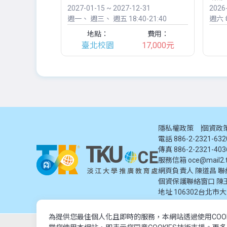
2027-01-15 ~ 2027-12-31
2026
週一
週三
週五
18:40-21:40
週六
每
地點：
費用：
臺北校園
17,000元
隱私權政策
個資政
電話 886-2-2321-63
傳真 886-2-2321-403
服務信箱
oce@mail2.t
網頁負責人 陳道昌 聯絡電話
個資保護聯絡窗口
陳
地址
106302台北市
為提供您最佳個人化且即時的服務，本網站透過使用COO
© 2024 淡江大學推廣教育處. 版權所有。本網站內容由淡江大學