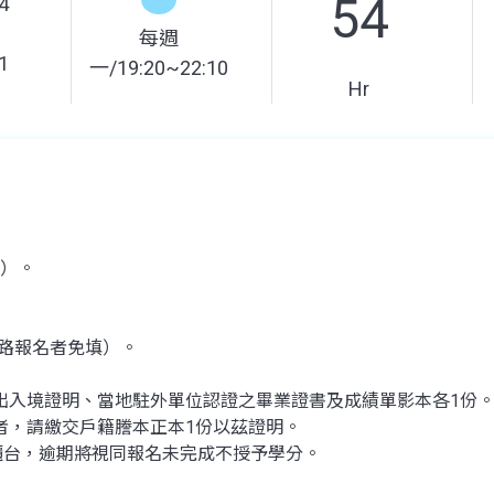
54
4
每週
1
一/19:20~22:10
Hr
繳）。
網路報名者免填）。
出入境證明、當地駐外單位認證之畢業證書及成績單影本各1份
者，請繳交戶籍謄本正本1份以茲證明。
櫃台，逾期將視同報名未完成不授予學分。