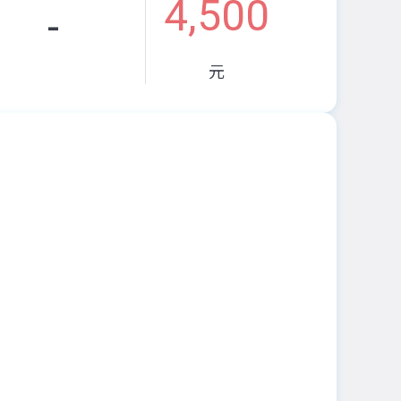
4,500
-
元
。