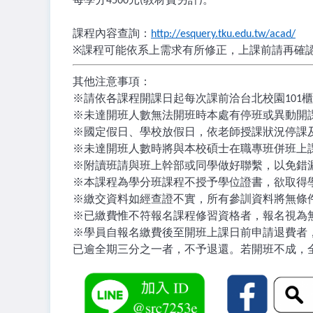
4500
(
)
課程內容查詢：
http://esquery.tku.edu.tw/acad/
※
課程可能依系上需求有所修正，上課前請再確
其他注意事項：
※
請依各課程開課日起每次課前洽台北校園
櫃
101
※
未達開班人數無法開班時本處有停班或異動開
※
國定假日、學校放假日，依老師授課狀況停課
※
未達開班人數時將與本校碩士在職專班併班上
※
附讀班請與班上幹部或同學做好聯繫，以免錯
※
本課程為學分班課程不授予學位證書，欲取得
※
繳交資料如經查證不實，所有參訓資料將無條
※
已繳費惟不符報名課程修習資格者，報名視為
※
學員自報名繳費後至開班上課日前申請退費者
已逾全期三分之一者，不予退還。若開班不成，