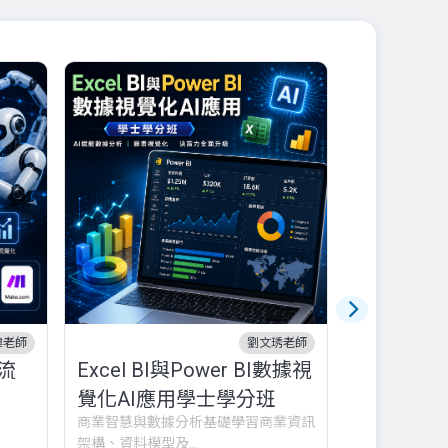
幃老師
劉文琇老師
流
Excel BI與Power BI數據視
10/17品
覺化AI應用學士學分班
已額滿
商業智慧與數據分析基礎學習商業資訊
架構、資料模型及...