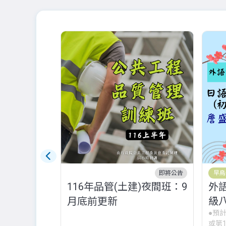
即將公告
早鳥
116年品管(土建)夜間班：9
外語
月底前更新
級八
●預
師
或第1