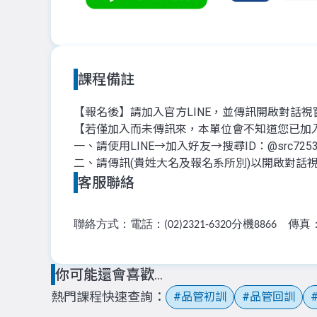
課程備註
【報名後】請加入官方LINE，並傳訊開啟對話
【若僅加入而未傳訊來，本單位會不知道您已加
一、請使用LINE→加入好友→搜尋ID：@src72
二、請傳訊(貴姓大名及報名系所別)以開啟對話
客服聯絡
聯絡方式：電話：
分機
傳真
(02)2321-6320
8866
你可能還會喜歡...
熱門課程快速查詢
品管初訓
品管回訓