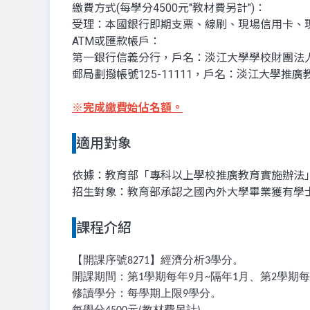
繳費方式(每學分4500元"教材費另計")：
受理：本國銀行即期支票、線刷、現場信用卡、
ATM或匯款帳戶：
第一銀行信義分行，戶名：淡江大學學校財團法人淡江大
郵局劃撥帳號125-11111，戶名：淡江大學推
※
完成繳費始佔名額。
適用對象
依據：教育部「專科以上學校推廣教育實施辦法
招生對象：教育部承認之國內外大學畢業獲有學士
課程介紹
【開課序號
】經濟分析
學分。
8271
3
開課期間：第
學期每年
月
隔年
月、第
學期每
1
9
~
1
2
修讀學分：每學期上限
學分。
9
每學分
元
教材費另計
。