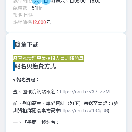
課程時段
六
日
每週六、日08:00~18:00
總時數
51
Hr
報名上限
-
課程價格
12,800
元
簡章下載
廢棄物清理專業技術人員訓練簡章
報名與繳費方式
v
報名流程：
壹、國環院網站報名：
https://reurl.cc/37LZzM
貳、列印簡章、準備資料（如下）寄送至本處：(參
訓資格詳閱廢棄物簡章
https://reurl.cc/134pd8
)
一、「學歷」報名者：