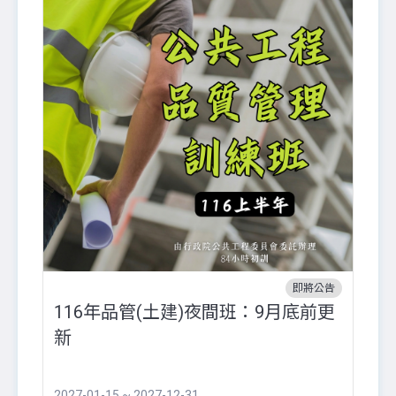
即將公告
116年品管(土建)夜間班：9月底前更
外
新
八
●
團..
2027-01-15 ~ 2027-12-31
20