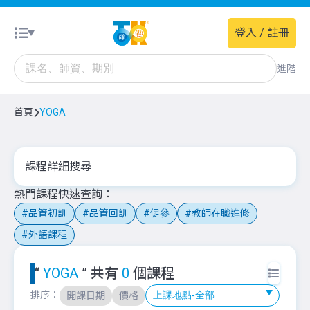
登入 / 註冊
進階
首頁
YOGA
課程詳細搜尋
熱門課程快速查詢
品管初訓
品管回訓
促參
教師在職進修
外語課程
“
YOGA
” 共有
0
個課程
排序：
開課日期
價格