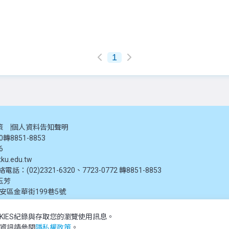
1
策
個人資料告知聲明
20轉8851-8853
6
ku.edu.tw
：(02)2321-6320、7723-0772 轉8851-8853
玉芳
大安區金華街199巷5號
KIES紀錄與存取您的瀏覽使用訊息。
推廣教育處提供，未經授權禁止轉載或引用。所有課程資訊、圖片及資料皆屬本單位所有
多資訊請參閱
隱私權政策
。