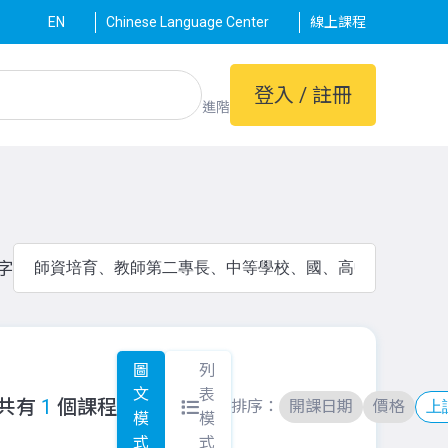
EN
Chinese Language Center
線上課程
登入 / 註冊
進階
字
圖
列
文
表
 共有
1
個課程
排序：
開課日期
價格
模
模
式
式