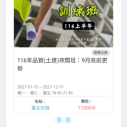
即將公告
116年品管(土建)夜間班：9月底前更
外
新
八
●
團..
2027-01-15 ~ 2027-12-31
20
週一
週三
週五
18:40-21:40
週
地點：
費用：
臺北校園
17,000元