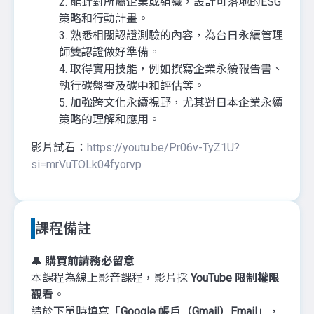
2. 能針對所屬企業或組織，設計可落地的ESG
策略和行動計畫。
3. 熟悉相關認證測驗的內容，為台日永續管理
師雙認證做好準備。
4. 取得實用技能，例如撰寫企業永續報告書、
執行碳盤查及碳中和評估等。
5. 加強跨文化永續視野，尤其對日本企業永續
策略的理解和應用。
影片試看：
https://youtu.be/Pr06v-TyZ1U?
si=mrVuTOLk04fyorvp
課程備註
🔔
購買前請務必留意
本課程為線上影音課程，影片採
YouTube 限制權限
觀看
。
請於下單時填寫「
Google 帳戶（Gmail）Email
」，