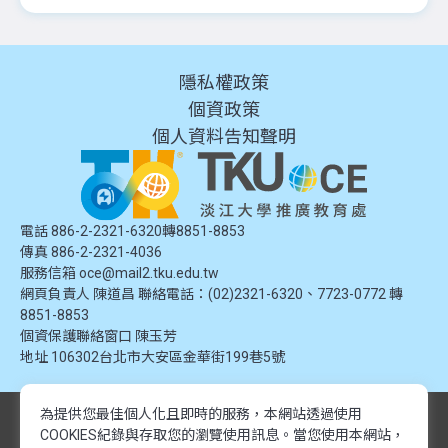
隱私權政策
個資政策
個人資料告知聲明
電話 886-2-2321-6320轉8851-8853
傳真 886-2-2321-4036
服務信箱
oce@mail2.tku.edu.tw
網頁負責人 陳道昌 聯絡電話：(02)2321-6320、7723-0772 轉
8851-8853
個資保護聯絡窗口
陳玉芳
地址
106302台北市大安區金華街199巷5號
為提供您最佳個人化且即時的服務，本網站透過使用
© 2024 淡江大學推廣教育處. 版權所有。本網站內容由淡江大學推廣教育處
COOKIES紀錄與存取您的瀏覽使用訊息。
當您使用本網站，
提供，未經授權禁止轉載或引用。所有課程資訊、圖片及資料皆屬本單位所