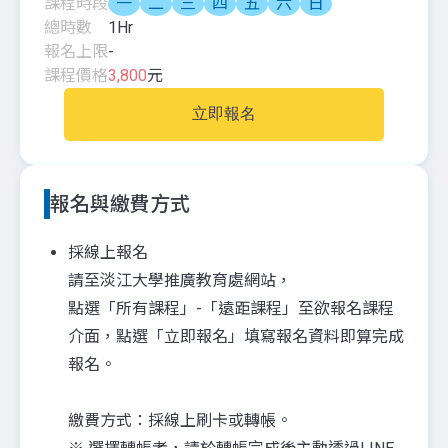
課程時段
一
二
三
四
五
六
日
總時數
1
Hr
報名上限
-
課程價格
3,800
元
立即報名
報名與繳費方式
採線上報名
請至淡江大學推廣教育處網站，
點選「所有課程」-「遠距課程」至欲報名課程
介面，點選「立即報名」填寫報名資料即算完成
報名。
繳費方式：採線上刷卡或轉帳。