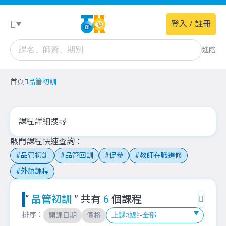
登入 / 註冊
進階
首頁
品管初訓
課程詳細搜尋
熱門課程快速查詢
品管初訓
品管回訓
促參
教師在職進修
外語課程
“
品管初訓
” 共有
6
個課程
排序：
開課日期
價格