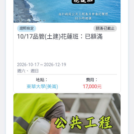
證照檢定
額滿-已截止
10/17品管(土建)花蓮班：已額滿
2026-10-17 ~ 2026-12-19
週六
週日
地點：
費用：
東華大學(美崙)
17,000
元