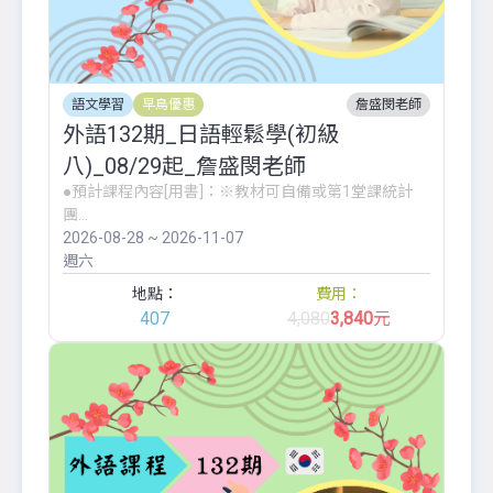
語文學習
早鳥優惠
詹盛閔老師
外語132期_日語輕鬆學(初級
八)_08/29起_詹盛閔老師
●預計課程內容[用書]：※教材可自備或第1堂課統計
團...
2026-08-28 ~ 2026-11-07
週六
地點：
費用：
407
4,080
3,840
元