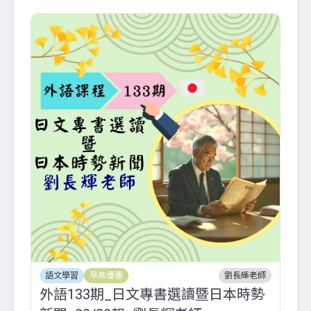
語文學習
早鳥優惠
劉長輝老師
外語133期_日文專書選讀暨日本時勢