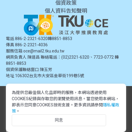
個資政策
個人資料告知聲明
電話 886-2-2321-6320轉8851-8853
傳真 886-2-2321-4036
服務信箱
oce@mail2.tku.edu.tw
網頁負責人 陳道昌 聯絡電話：(02)2321-6320、7723-0772 轉
8851-8853
個資保護聯絡窗口
陳玉芳
地址
106302台北市大安區金華街199巷5號
為提供您最佳個人化且即時的服務，本網站透過使用
© 2024 淡江大學推廣教育處. 版權所有。本網站內容由淡江大學推廣教育處
COOKIES紀錄與存取您的瀏覽使用訊息。
當您使用本網站，
提供，未經授權禁止轉載或引用。所有課程資訊、圖片及資料皆屬本單位所
有，僅供學習交流使用。
即表示您同意COOKIES技術支援。更多資訊請參閱
隱私權政
© 2024 Tamkang University Office of Continuing Education. All rights
策
。
reserved.The content of this website is provided by Tamkang University
同意
Office of Continuing Education. Unauthorized reproduction or citation is
prohibited.All course information, images, and data belong to this division
and are intended for educational and informational purposes only.