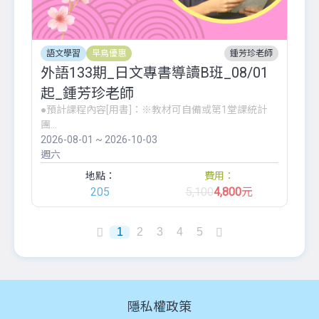
語文學習
早鳥優惠
鍾芳珍老師
外語133期_日文專書導讀B班_08/01
起_鍾芳珍老師
●預計課程內容[用書]：※教材可自備或第1堂課統計
團...
2026-08-01 ~ 2026-10-03
週六
地點：
費用：
205
5,100
4,800
元
1
2
3
4
5
隱私權政策