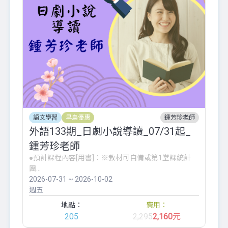
語文學習
早鳥優惠
鍾芳珍老師
外語133期_日劇小說導讀_07/31起_
鍾芳珍老師
●預計課程內容[用書]：※教材可自備或第1堂課統計
團...
2026-07-31 ~ 2026-10-02
週五
地點：
費用：
205
2,295
2,160
元