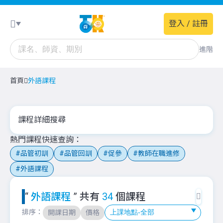
登入 / 註冊
進階
首頁
外語課程
課程詳細搜尋
熱門課程快速查詢
品管初訓
品管回訓
促參
教師在職進修
外語課程
“
外語課程
” 共有
34
個課程
排序：
開課日期
價格