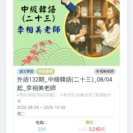
語文學習
早鳥優惠
李相美老師
外語132期_中級韓語(二十三)_08/04
起_李相美老師
●預計課程內容[用書]：※教材可自備或第1堂課統計
團...
2026-08-04 ~ 2026-10-06
週二
地點：
費用：
209
3,400
3,240
元