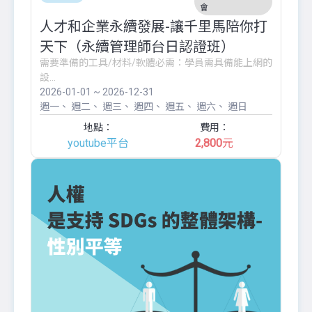
會
人才和企業永續發展-讓千里馬陪你打
天下（永續管理師台日認證班）
需要準備的工具/材料/軟體必需：學員需具備能上網的
設...
2026-01-01 ~ 2026-12-31
週一
週二
週三
週四
週五
週六
週日
地點：
費用：
youtube平台
2,800
元