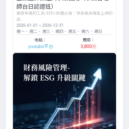
師台日認證班）
需要準備的工具/材料/軟體必需：學員需具備能上網的
設...
2026-01-01 ~ 2026-12-31
週一
週二
週三
週四
週五
週六
週日
地點：
費用：
youtube平台
3,800
元