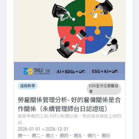
遠距教學
ESG全方位發展協
會
勞雇關係管理分析- 好的雇傭關係是合
作關係（永續管理師台日認證班）
需要準備的工具/材料/軟體必需：學員需具備能上網的
設...
2026-01-01 ~ 2026-12-31
週一
週二
週三
週四
週五
週六
週日