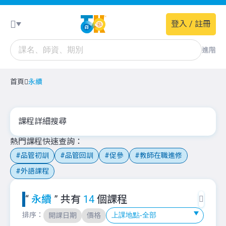
登入 / 註冊
進階
首頁
永續
課程詳細搜尋
熱門課程快速查詢
品管初訓
品管回訓
促參
教師在職進修
外語課程
“
永續
” 共有
14
個課程
排序：
開課日期
價格