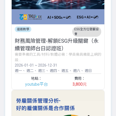
遠距教學
ESG全方位發展協
會
財務風險管理-解鎖ESG升級關鍵（永
續管理師台日認證班）
需要準備的工具/材料/軟體必需：學員需具備能上網的
設...
2026-01-01 ~ 2026-12-31
週一
週二
週三
週四
週五
週六
週日
地點：
費用：
youtube平台
3,800
元