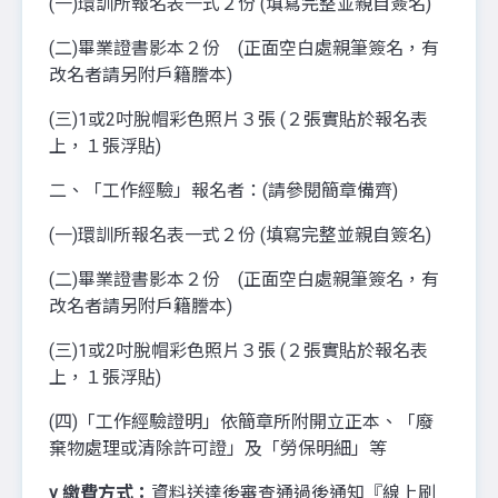
(一)環訓所報名表一式２份 (填寫完整並親自簽名)
(二)畢業證書影本２份 (正面空白處親筆簽名，有
改名者請另附戶籍謄本)
(三)1或2吋脫帽彩色照片３張 (２張實貼於報名表
上，１張浮貼)
二、「工作經驗」報名者：(請參閱簡章備齊)
(一)環訓所報名表一式２份 (填寫完整並親自簽名)
(二)畢業證書影本２份 (正面空白處親筆簽名，有
改名者請另附戶籍謄本)
(三)1或2吋脫帽彩色照片３張 (２張實貼於報名表
上，１張浮貼)
(四)「工作經驗證明」依簡章所附開立正本、「廢
棄物處理或清除許可證」及「勞保明細」等
v
繳費方式：
資料送達後審查通過後通知『線上刷