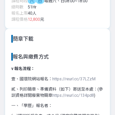
課程時段
六
日
每週六、日08:00~18:00
總時數
51
Hr
報名上限
40
人
課程價格
12,800
元
簡章下載
報名與繳費方式
v
報名流程：
壹、國環院網站報名：
https://reurl.cc/37LZzM
貳、列印簡章、準備資料（如下）寄送至本處：(參
訓資格詳閱廢棄物簡章
https://reurl.cc/134pd8
)
一、「學歷」報名者：