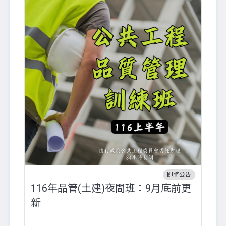
即將公告
116年品管(土建)夜間班：9月底前更
外
新
八
●
團..