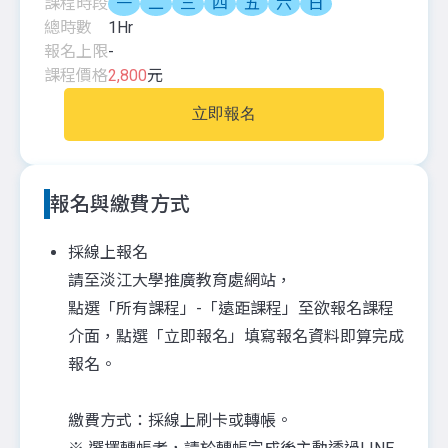
課程時段
一
二
三
四
五
六
日
總時數
1
Hr
報名上限
-
課程價格
2,800
元
立即報名
報名與繳費方式
採線上報名
請至淡江大學推廣教育處網站，
點選「所有課程」-「遠距課程」至欲報名課程
介面，點選「立即報名」填寫報名資料即算完成
報名。
繳費方式：採線上刷卡或轉帳。