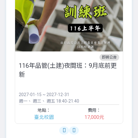
即將公告
116年品管(土建)夜間班：9月底前更
外
新
八
●
團..
2027-01-15 ~ 2027-12-31
20
週一
週三
週五
18:40-21:40
週
地點：
費用：
臺北校園
17,000元