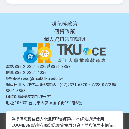
隱私權政策
個資政策
個人資料告知聲明
電話 886-2-2321-6320轉8851-8853
傳真 886-2-2321-4036
服務信箱
oce@mail2.tku.edu.tw
網頁負責人 陳道昌 聯絡電話：(02)2321-6320、7723-0772 轉
8851-8853
個資保護聯絡窗口
陳玉芳
地址
106302台北市大安區金華街199巷5號
為提供您最佳個人化且即時的服務，本網站透過使用
© 2024 淡江大學推廣教育處. 版權所有。本網站內容由淡江大學推廣教育處
COOKIES紀錄與存取您的瀏覽使用訊息。
當您使用本網站，
提供，未經授權禁止轉載或引用。所有課程資訊、圖片及資料皆屬本單位所