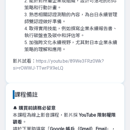
2. 能針對所屬企業或組織，設計可落地的ESG
策略和行動計畫。
3. 熟悉相關認證測驗的內容，為台日永續管理
師雙認證做好準備。
4. 取得實用技能，例如撰寫企業永續報告書、
執行碳盤查及碳中和評估等。
5. 加強跨文化永續視野，尤其對日本企業永續
策略的理解和應用。
影片試看：
https://youtu.be/89We3FRz0Wk?
si=rOWWJ-TTwrPX9eLQ
課程備註
🔔
購買前請務必留意
本課程為線上影音課程，影片採
YouTube 限制權限
觀看
。
請於下單時填寫「
Google 帳戶（Gmail）Email
」，