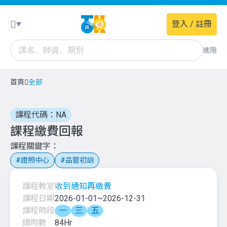
登入 / 註冊
進階
首頁
全部
課程代碼：NA
課程繳費回報
課程關鍵字
證照中心
品管初訓
課程教室
收到通知再繳費
課程日期
2026-01-01
~
2026-12-31
課程時段
一
三
五
總時數
84
Hr