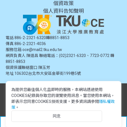
個資政策
個人資料告知聲明
電話 886-2-2321-6320轉8851-8853
傳真 886-2-2321-4036
服務信箱
oce@mail2.tku.edu.tw
網頁負責人 陳道昌 聯絡電話：(02)2321-6320、7723-0772 轉
8851-8853
個資保護聯絡窗口
陳玉芳
地址
106302台北市大安區金華街199巷5號
為提供您最佳個人化且即時的服務，本網站透過使用
© 2024 淡江大學推廣教育處. 版權所有。本網站內容由淡江大學推廣教育處
COOKIES紀錄與存取您的瀏覽使用訊息。
當您使用本網站，
提供，未經授權禁止轉載或引用。所有課程資訊、圖片及資料皆屬本單位所
有，僅供學習交流使用。
即表示您同意COOKIES技術支援。更多資訊請參閱
隱私權政
© 2024 Tamkang University Office of Continuing Education. All rights
策
。
reserved.The content of this website is provided by Tamkang University
同意
Office of Continuing Education. Unauthorized reproduction or citation is
prohibited.All course information, images, and data belong to this division
加入追蹤
and are intended for educational and informational purposes only.