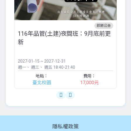
即將公告
116年品管(土建)夜間班：9月底前更
外
新
八
●
團..
2027-01-15 ~ 2027-12-31
20
週一
週三
週五
18:40-21:40
週
地點：
費用：
臺北校園
17,000元
隱私權政策