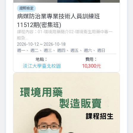
證照檢定
病媒防治業專業技術人員訓練班
11512期(密集班)
課程內容：01-環境用藥簡介02-環境衛生用藥中毒一
般急...
2026-10-12 ~ 2026-10-18
週一
週二
週三
週四
週五
週六
週日
地點：
費用：
淡江大學臺北校園
10,300
元