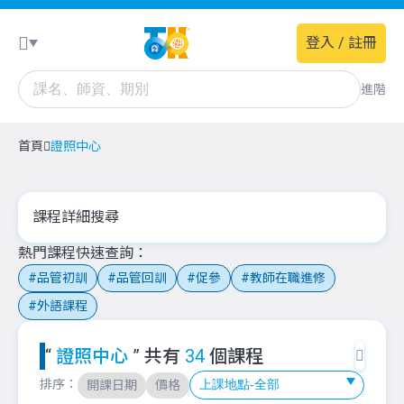
登入 / 註冊
進階
首頁
證照中心
課程詳細搜尋
熱門課程快速查詢
品管初訓
品管回訓
促參
教師在職進修
外語課程
“
證照中心
” 共有
34
個課程
排序：
開課日期
價格