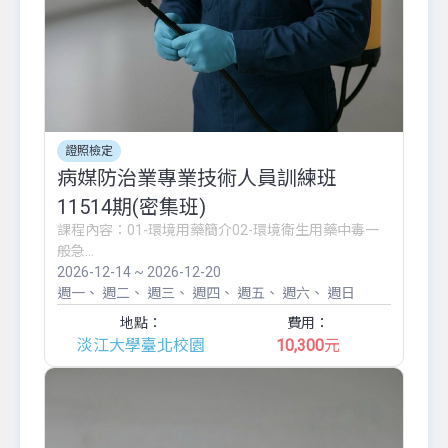
證照檢定
病媒防治業專業技術人員訓練班
11514期(密集班)
課程內容：01-環境用藥簡介02-環境衛生用藥中毒一
般急...
2026-12-14 ~ 2026-12-20
週一
週二
週三
週四
週五
週六
週日
地點：
費用：
淡江大學臺北校園
10,300
元