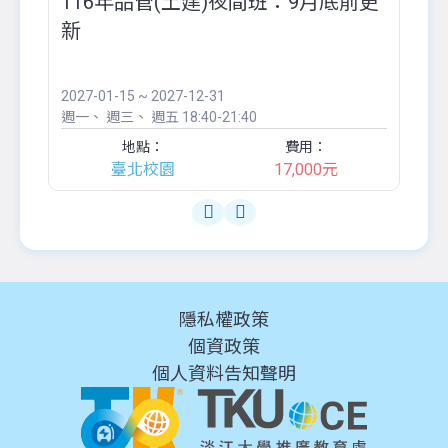
116年品管(土建)夜間班：9月底前更
外
新
八
●
團..
2027-01-15 ~ 2027-12-31
20
週一
週三
週五
18:40-21:40
週
地點：
費用：
臺北校園
17,000元
隱私權政策
個資政策
個人資料告知聲明