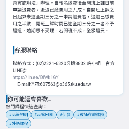
育實施辦法」辦理。自報名繳費後至開班上課日前
申請退費者，退還已繳費用之九成。自開班上課之
日起算未逾全期三分之一申請退費者，退還已繳費
用之半數。開班上課時間已逾全期三分之一者不予
退還，逾期恕不受理。若開班不成，全額退費。
客服聯絡
聯絡方式：(02)2321-6320分機8832 許小姐 官方
LINE@:
https://lin.ee/BiWk1GY
E-mail信箱:607563@o365.tku.edu.tw
你可能還會喜歡...
熱門課程快速查詢
品管初訓
品管回訓
促參
教師在職進修
外語課程