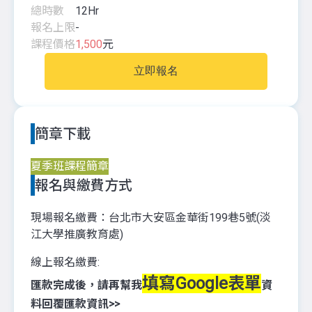
總時數
12
Hr
報名上限
-
課程價格
1,500
元
立即報名
簡章下載
夏季班課程簡章
報名與繳費方式
現場報名繳費：台北市大安區金華街199巷5號(淡
江大學推廣教育處)
線上報名繳費:
填寫Google表單
匯款完成後，請再幫我
資
料回覆匯款資訊>>