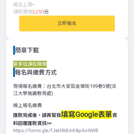
報名上限
-
課程價格
2,250
元
立即報名
簡章下載
夏季班課程簡章
報名與繳費方式
現場報名繳費：台北市大安區金華街199巷5號(淡
江大學推廣教育處)
線上報名繳費:
填寫Google表單
匯款完成後，請再幫我
資
料回覆匯款資訊>>
https://forms.gle/fJakNMUnKAp4vrNW8