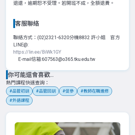
退還，逾期恕不受理。若開班不成，全額退費。
客服聯絡
聯絡方式：(02)2321-6320分機8832 許小姐 官方
LINE@:
https://lin.ee/BiWk1GY
E-mail信箱:607563@o365.tku.edu.tw
你可能還會喜歡...
熱門課程快速查詢
品管初訓
品管回訓
促參
教師在職進修
外語課程