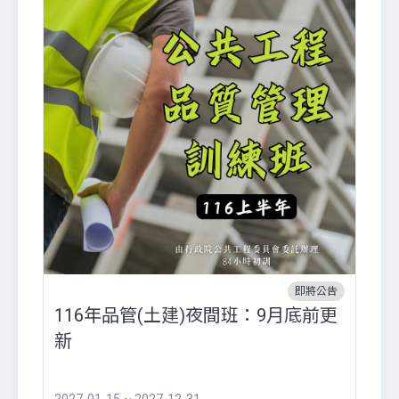
即將公告
116年品管(土建)夜間班：9月底前更
外
新
八
●
團..