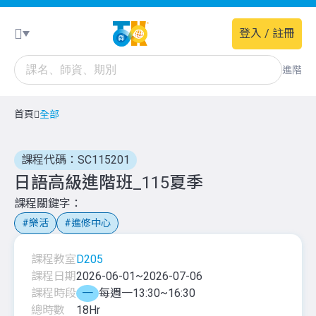
登入 / 註冊
進階
首頁
全部
課程代碼：SC115201
日語高級進階班_115夏季
課程關鍵字
樂活
進修中心
課程教室
D205
課程日期
2026-06-01
~
2026-07-06
課程時段
一
每週一13:30~16:30
總時數
18
Hr