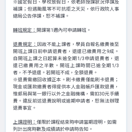
※國定假日、學校放假日，依老師授課狀況停課及
補課；但遇颱風等不可抗拒之天災，依行政院人事
總局公告停課，恕不補課。
轉班規定：
開課第1週內可申請轉班。
退費規定：
因故不能上課者，學員自報名繳費後至
開班上課日前申請退費者，退還已繳費用之9成。
自開班上課之日起算未逾全期1/3申請退費者，退
還已繳費用之半數。開班上課時間已逾全期1/3
者，不予退還。若開班不成，全額退費。
※退費需繳回收據正本。刷卡繳費僅能刷卡退費；
現金或匯款繳費者得提供本人金融帳戶匯款退費，
惟郵局與第一銀行以外之金融機構，需扣30元手續
費。違反前述退費說明或逾期申請者，恕無法辦理
退費事宜。
上課證明：
僅限於課程結束時申請當期證明，如需
列計出席時數及成績請於申請時告知。