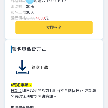
課程時段
六
每週六 16:00-19:05
總時數
30
Hr
報名上限
30
人
課程價格
5,100
4,800
元
立即報名
報名與繳費方式
●報名事項：
日期：
即日起至開課前1週止(不含例假日)，逾期報
名者恕無法收到開班簡訊。