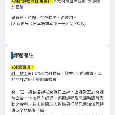
●預計課程內容[用書]：
※教材可自備或第1堂課統
計團購
是有在、時間、存在動詞、助數詞
。
[大新書局《日本語讀本第一冊》第7課起]
課程備註
●注意事項：
教 材：
費用均未含教材費，教材可自行購置，或
於開課時班上後討論購置。
開 班：
請依各課程開課日上課，上課教室於開課
時公告。本校保有師資、停開課程及開課時間等異
動之權利，若未達開班人數將另行簡訊通知辦理轉
班或全額退費手續。