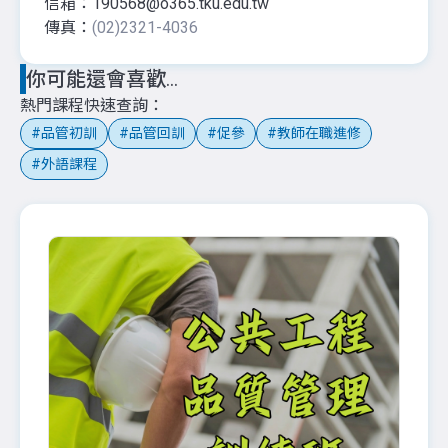
信箱：190568@o365.tku.edu.tw
傳真：
(02)2321-4036
你可能還會喜歡...
熱門課程快速查詢
品管初訓
品管回訓
促參
教師在職進修
外語課程