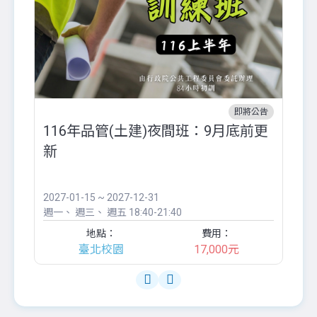
即將公告
116年品管(土建)夜間班：9月底前更
外
新
八
●
團..
2027-01-15 ~ 2027-12-31
20
週一
週三
週五
18:40-21:40
週
地點：
費用：
臺北校園
17,000元