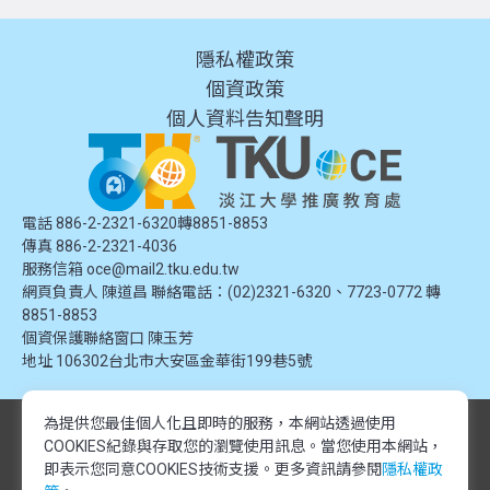
隱私權政策
個資政策
個人資料告知聲明
電話 886-2-2321-6320轉8851-8853
傳真 886-2-2321-4036
服務信箱
oce@mail2.tku.edu.tw
網頁負責人 陳道昌 聯絡電話：(02)2321-6320、7723-0772 轉
8851-8853
個資保護聯絡窗口
陳玉芳
地址
106302台北市大安區金華街199巷5號
為提供您最佳個人化且即時的服務，本網站透過使用
© 2024 淡江大學推廣教育處. 版權所有。本網站內容由淡江大學推廣教育處
COOKIES紀錄與存取您的瀏覽使用訊息。
當您使用本網站，
提供，未經授權禁止轉載或引用。所有課程資訊、圖片及資料皆屬本單位所
有，僅供學習交流使用。
即表示您同意COOKIES技術支援。更多資訊請參閱
隱私權政
© 2024 Tamkang University Office of Continuing Education. All rights