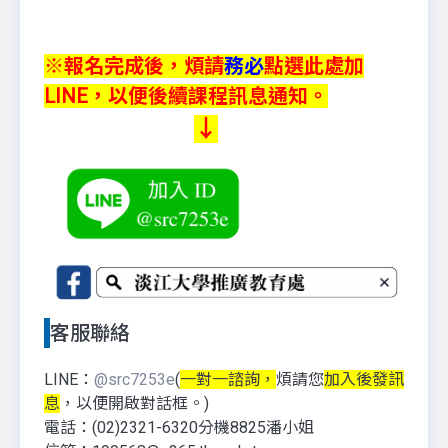
※報名完成後，煩請
務必
點選此處加
LINE，以便後續課程訊息通知。
↓
客服聯絡
LINE：
@src7253e
(
一對一諮詢，
煩請您
加入後發訊
息
，以便開啟對話框。)
電話：(02)2321-6320分機8825潘小姐