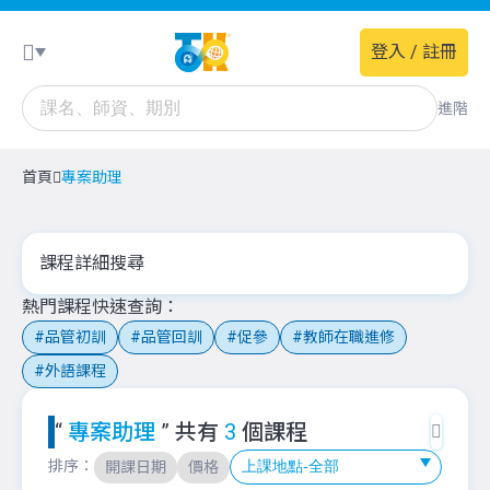
登入 / 註冊
進階
首頁
專案助理
課程詳細搜尋
熱門課程快速查詢
品管初訓
品管回訓
促參
教師在職進修
外語課程
“
專案助理
” 共有
3
個課程
排序：
開課日期
價格