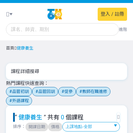
登入 / 註冊
進階
首頁
健康養生
課程詳細搜尋
熱門課程快速查詢
品管初訓
品管回訓
促參
教師在職進修
外語課程
“
健康養生
” 共有
0
個課程
排序：
開課日期
價格