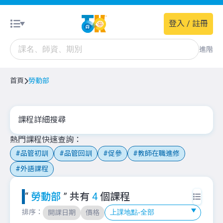
登入 / 註冊
進階
首頁
勞動部
課程詳細搜尋
熱門課程快速查詢
品管初訓
品管回訓
促參
教師在職進修
外語課程
“
勞動部
” 共有
4
個課程
排序：
開課日期
價格