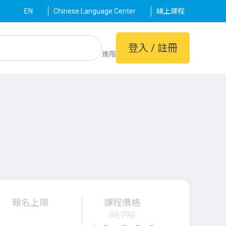
EN
Chinese Language Center
線上課程
登入 / 註冊
進階
報名上限
課程價格
30,792