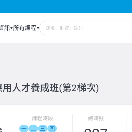
資訊
所有課程
用人才養成班(第2梯次)
課程時段
總時數
一
二
三
四
5