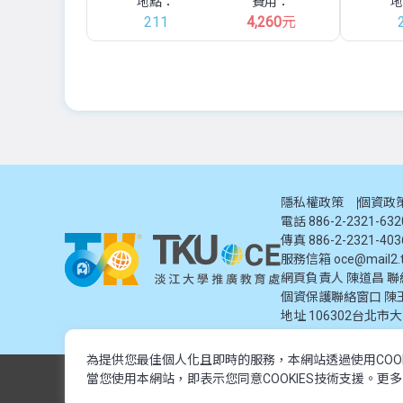
地點：
費用：
地
211
4,260
元
隱私權政策
個資政
電話 886-2-2321-63
傳真 886-2-2321-403
服務信箱
oce@mail2.t
網頁負責人 陳道昌 聯絡電話
個資保護聯絡窗口
陳
地址
106302台北市
為提供您最佳個人化且即時的服務，本網站透過使用COO
© 2024 淡江大學推廣教育處. 版權所有。本網站內容由淡江大學
當您使用本網站，即表示您同意COOKIES技術支援。更
© 2024 Tamkang University Office of Continuing Education. All rights