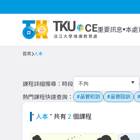
重要訊息
本處
首頁
人本
課程詳細搜尋
時段
熱門課程快速查詢
品管初訓
品管回訓
“
人本
” 共有
2
個課程