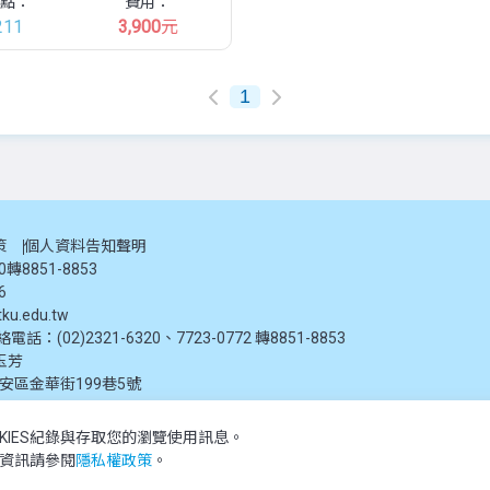
點：
費用：
211
3,900
元
1
策
個人資料告知聲明
20轉8851-8853
6
ku.edu.tw
：(02)2321-6320、7723-0772 轉8851-8853
玉芳
大安區金華街199巷5號
KIES紀錄與存取您的瀏覽使用訊息。
推廣教育處提供，未經授權禁止轉載或引用。所有課程資訊、圖片及資料皆屬本單位所有
多資訊請參閱
隱私權政策
。
 reserved.The content of this website is provided by Tamkang University Office of