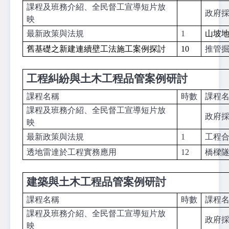
課程及班務介紹、全民督工宣導短片放
政府
映
最新政策與法規
1
山坡
舊基礎之新建連續壁工法施工案例探討
10
推管
工程糾紛與土木工程品管案例研討
課程名稱
時數
課程
課程及班務介紹、全民督工宣導短片放
政府
映
最新政策與法規
1
工程
透地雷達於工程實務應用
12
橋樑
建築與土木工程品管案例研討
課程名稱
時數
課程
課程及班務介紹、全民督工宣導短片放
政府
映