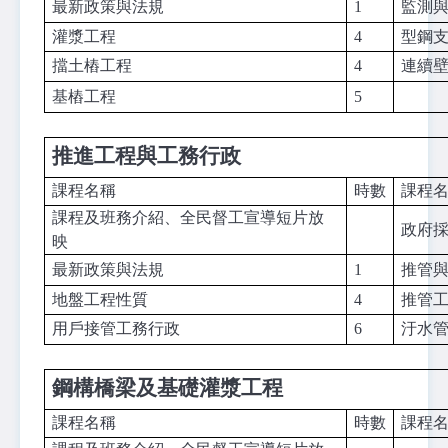
最新政策與法規
1
監測
灌漿工程
4
型鋼
擋土樁工程
4
連續
基樁工程
5
推進工程與工務行政
課程名稱
時數
課程
課程及班務介紹、全民督工宣導短片放
政府
映
最新政策與法規
1
推管
地盤工程性質
4
推管
用戶接管工務行政
6
汙水
鋼構橋梁及基礎灌漿工程
課程名稱
時數
課程