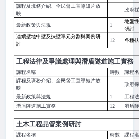
課程及班務介紹、全民督工宣導短片放
政府
映
地盤
最新政策與法規
1
研討
連續壁地中壁及扶壁單元分割與案例研
12
各種
討
工程法律及爭議處理與潛盾隧道施工實務
課程名稱
時數
課程
課程及班務介紹、全民督工宣導短片放
政府
映
最新政策與法規
1
工程
潛盾隧道施工實務
12
潛盾
土木工程品管案例研討
課程名稱
時數
課程