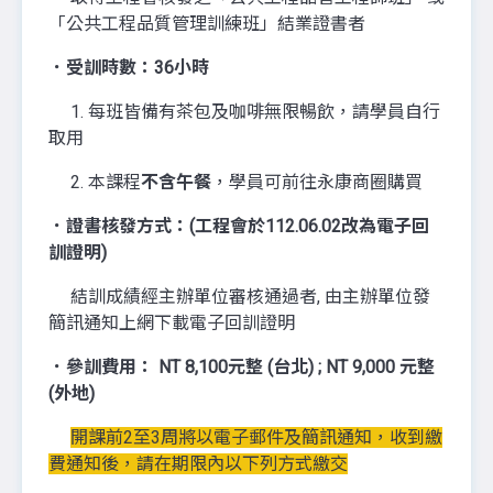
「公共工程品質管理訓練班」結業證書者
．受訓時數：36小時
1. 每班皆備有茶包及咖啡無限暢飲，請學員自行
取用
2. 本課程
不含午餐
，學員可前往永康商圈購買
．證書核發方式：(工程會於112.06.02改為電子回
訓證明)
結訓成績經主辦單位審核通過者, 由主辦單位發
簡訊通知上網下載電子回訓證明
．參訓費用： NT 8,100元整 (台北) ; NT 9,000 元整
(外地)
開課前2至3周將以電子郵件及簡訊通知，收到繳
費通知後，請在期限內以下列方式繳交