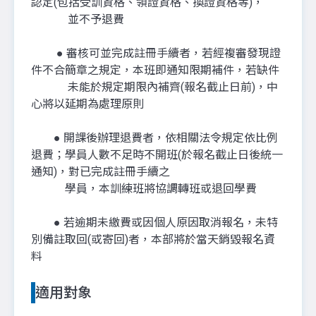
認定(包括受訓資格、領證資格、換證資格等)，
並不予退費
● 審核可並完成註冊手續者，若經複審發現證
件不合簡章之規定，本班即通知限期補件，若缺件
未能於規定期限內補齊(報名截止日前)，中
心將以延期為處理原則
● 開課後辦理退費者，依相關法令規定依比例
退費；學員人數不足時不開班(於報名截止日後統一
通知)，對已完成註冊手續之
學員，本訓練班將協調轉班或退回學費
● 若逾期未繳費或因個人原因取消報名，未特
別備註取回(或寄回)者，本部將於當天銷毀報名資
料
適用對象