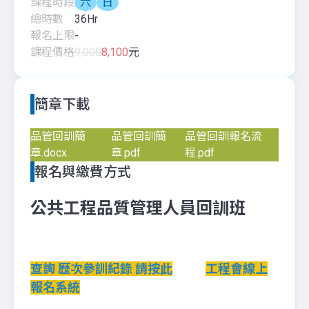
課程時段
六
日
總時數
36
Hr
報名上限
-
課程價格
9,000
8,100
元
簡章下載
品管回訓簡
品管回訓簡
品管回訓報名流
章.docx
章.pdf
程.pdf
報名與繳費方式
公共工程品質管理人員回訓班
查詢 歷次參訓紀錄 請按此
工程會線上
報名系統