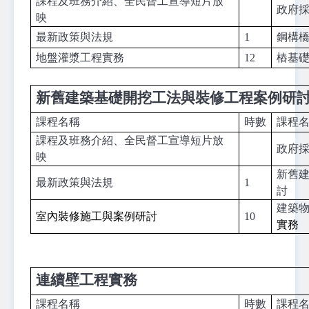
課程及班務介紹、全民督工宣導短片放
政府
映
最新政策與法規
1
鋼構
地盤灌漿工程實務
12
樁基
新舊建築基礎開挖工法與裝修工程案例研
課程名稱
時數
課程
課程及班務介紹、全民督工宣導短片放
政府
映
新舊
最新政策與法規
1
討
建築
室內裝修施工與案例研討
10
實務
連續壁工程實務
課程名稱
時數
課程