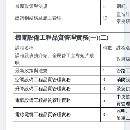
最新政策與法規
1
鋼筋
監造
建築鋼結構
及施工管理
12
案例
機電設備工程品質管理實務(一)(二)
課程名稱
時數
課程
課程及班務介紹、全民督工宣導短片放
政府
映
最新政策與法規
1
管路
空調設備工程品質管理實務
3
消防
升降設備工程品質管理實務
3
緊急
中央
電氣設備工程品質管理實務
5
質管
照明
電線電纜工程品質管理實務
3
吊重