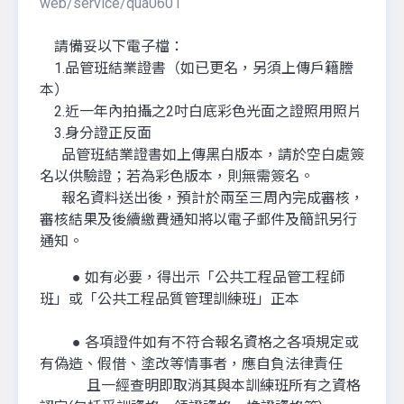
web/service/qua0601
請備妥以下電子檔：
1.品管班結業證書（如已更名，另須上傳戶籍謄
本）
2.近一年內拍攝之2吋白底彩色光面之證照用照片
3.身分證正反面
品管班結業證書如上傳黑白版本，請於空白處簽
名以供驗證；若為彩色版本，則無需簽名。
報名資料送出後，預計於兩至三周內完成審核，
審核結果及後續繳費通知將以電子郵件及簡訊另行
通知。
● 如有必要，得出示「公共工程品管工程師
班」或「公共工程品質管理訓練班」正本
● 各項證件如有不符合報名資格之各項規定或
有偽造、假借、塗改等情事者，應自負法律責任
且一經查明即取消其與本訓練班所有之資格