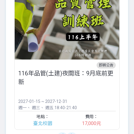
即將公告
116年品管(土建)夜間班：9月底前更
外
新
八
●
團..
2027-01-15 ~ 2027-12-31
20
週一
週三
週五
18:40-21:40
週
地點：
費用：
臺北校園
17,000元