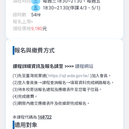
課程時段
三
每週三18:30~21:30，每週五
五
18:30~21:30(停課:4/3、5/1)
總時數
54
Hr
報名上限
-
課程價格
9,180
元
報名與繳費方式
課程詳細資訊及報名請至 >>>>
課程網站
(1)先至臺灣就業通(
https://ojt.wda.gov.tw/
)加入會員。
(2)登入會員後→課程查詢報名→填寫資料完成網路報名。
(3)待本校寄送報名通知及應繳表件至您電子信箱。
(4)完成繳費。
(5)期限內繳交應繳表件及收據即完成報名。
本課程代碼為:
168722
適用對象