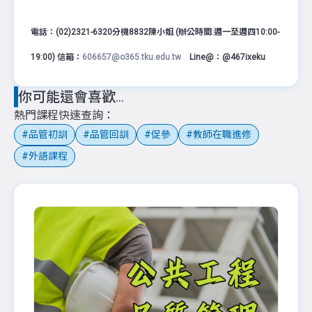
電話：(02)2321-6320分機8832陳小姐 (辦公時間:週一至週四10:00-
19:00) 信箱：
606657@o365.tku.edu.tw
Line@：@467ixeku
你可能還會喜歡...
熱門課程快速查詢
品管初訓
品管回訓
促參
教師在職進修
外語課程