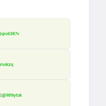
@qro6387v
mokzq
加
@989iytok