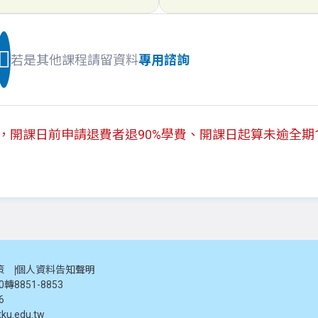
若是其他課程請留資料
專用諮詢
開課日前申請退費者退90%學費、開課日起算未逾全期1/
策
個人資料告知聲明
20轉8851-8853
6
ku.edu.tw