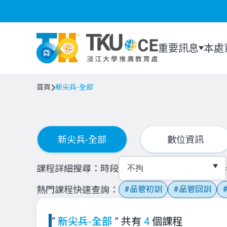
重要訊息
本處
首頁
新尖兵-全部
新尖兵-全部
數位資訊
課程詳細搜尋
時段
熱門課程快速查詢
品管初訓
品管回訓
“
新尖兵-全部
” 共有
4
個課程