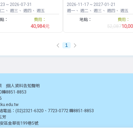
-23 ~ 2026-07-31
2026-11-17 ~ 2027-01-21
週二
週三
週四
週五
週一
週二
週三
週四
週五
點：
費用：
地點：
費用：
40,984
元
52,087
10,0
1
策
個人資料告知聲明
20轉8851-8853
6
ku.edu.tw
：(02)2321-6320、7723-0772 轉8851-8853
玉芳
大安區金華街199巷5號