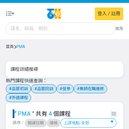
登入 / 註冊
進階
首頁
PMA
課程詳細搜尋
熱門課程快速查詢
品管初訓
品管回訓
促參
教師在職進修
外語課程
“
PMA
” 共有
4
個課程
排序：
開課日期
價格