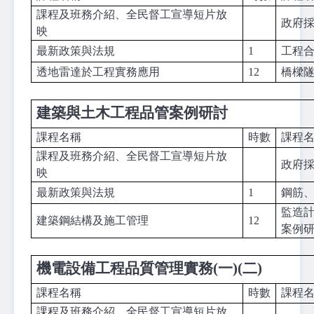
課程及班務介紹、全民督工宣導短片放
政府
映
最新政策與法規
1
工程
透地雷達於工程實務應用
12
橋樑
建築與土木工程品管案例研討
課程名稱
時數
課程
課程及班務介紹、全民督工宣導短片放
政府
映
最新政策與法規
1
鋼筋
監造
建築鋼結構
及施工管理
12
案例
機電設備工程品質管理實務(一)(二)
課程名稱
時數
課程
課程及班務介紹、全民督工宣導短片放