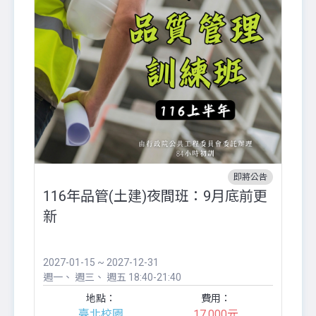
即將公告
116年品管(土建)夜間班：9月底前更
外
新
八
●
團..
2027-01-15 ~ 2027-12-31
20
週一
週三
週五
18:40-21:40
週
地點：
費用：
臺北校園
17,000元