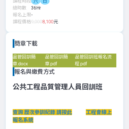
課程時段
六
日
總時數
36
Hr
報名上限
-
課程價格
9,000
8,100
元
簡章下載
品管回訓簡
品管回訓簡
品管回訓班報名流
章.docx
章.pdf
程.pdf
報名與繳費方式
公共工程品質管理人員回訓班
查詢 歷次參訓紀錄 請按此
工程會線上
報名系統