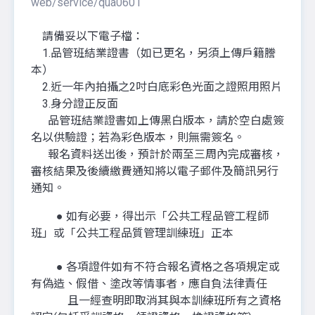
web/service/qua0601
請備妥以下電子檔：
1.品管班結業證書（如已更名，另須上傳戶籍謄
本）
2.近一年內拍攝之2吋白底彩色光面之證照用照片
3.身分證正反面
品管班結業證書如上傳黑白版本，請於空白處簽
名以供驗證；若為彩色版本，則無需簽名。
報名資料送出後，預計於兩至三周內完成審核，
審核結果及後續繳費通知將以電子郵件及簡訊另行
通知。
● 如有必要，得出示「公共工程品管工程師
班」或「公共工程品質管理訓練班」正本
● 各項證件如有不符合報名資格之各項規定或
有偽造、假借、塗改等情事者，應自負法律責任
且一經查明即取消其與本訓練班所有之資格