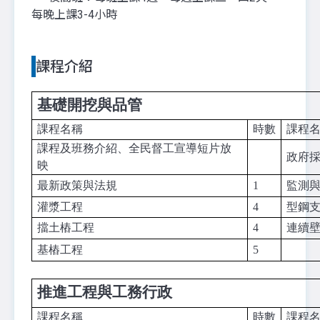
每晚上課3-4小時
課程介紹
基礎開挖與品管
課程名稱
時數
課程
課程及班務介紹、全民督工宣導短片放
政府
映
最新政策與法規
1
監測
灌漿工程
4
型鋼
擋土樁工程
4
連續
基樁工程
5
推進工程與工務行政
課程名稱
時數
課程