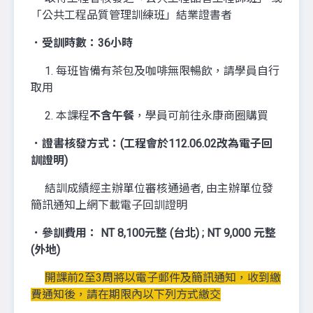
「公共工程品質管理訓練班」結業證書者
．受訓時數：36小時
1. 每班皆備有茶包及咖啡無限暢飲，請學員自行
取用
2. 本課程
不含午餐
，學員可前往永康商圈購買
．證書核發方式：(工程會於112.06.02改為電子回
訓證明)
結訓成績經主辦單位審核通過者, 由主辦單位發
簡訊通知上網下載電子回訓證明
．參訓費用： NT 8,100元整 (台北) ; NT 9,000 元整
(外地)
開課前2至3周將以電子郵件及簡訊通知，收到繳
費通知後，請在期限內以下列方式繳交