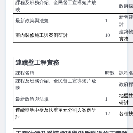
課程及班務介紹、全民督工宣導短片放
政府
映
新舊
最新政策與法規
1
討
建築
室內裝修施工與案例研討
10
實務
連續壁工程實務
課程名稱
時數
課程
課程及班務介紹、全民督工宣導短片放
政府
映
地盤
最新政策與法規
1
研討
連續壁地中壁及扶壁單元分割與案例研
12
各種
討