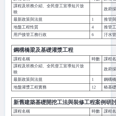
課程及班務介紹、全民督工宣導短片放
政府
映
最新政策與法規
1
推管
地盤工程性質
4
推管
用戶接管工務行政
6
汙水
鋼構橋梁及基礎灌漿工程
課程名稱
時數
課程
課程及班務介紹、全民督工宣導短片放
政府
映
最新政策與法規
1
鋼構
地盤灌漿工程實務
12
樁基
新舊建築基礎開挖工法與裝修工程案例研
課程名稱
時數
課程