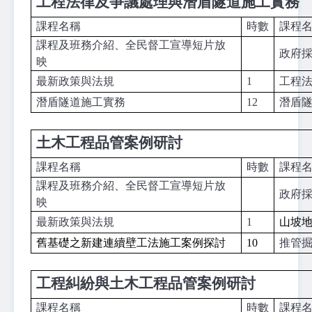
工程法律及爭議處理與潛盾隧道施工實務
課程名稱
時數
課程
課程及班務介紹、全民督工宣導短片放
政府
映
最新政策與法規
1
工程
潛盾隧道施工實務
12
潛盾
土木工程品管案例研討
課程名稱
時數
課程
課程及班務介紹、全民督工宣導短片放
政府
映
最新政策與法規
1
山坡
舊基礎之新建連續壁工法施工案例探討
10
推管
工程糾紛與土木工程品管案例研討
課程名稱
時數
課程