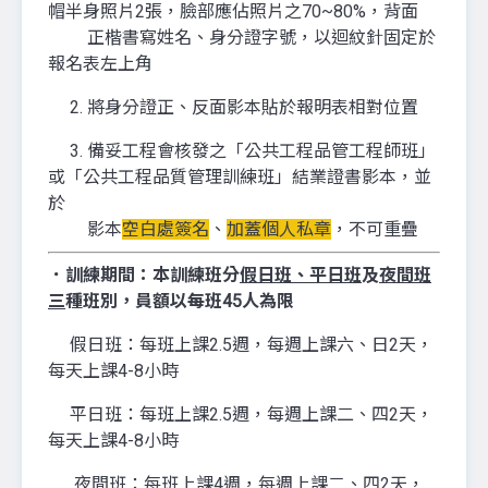
帽半身照片2張，臉部應佔照片之70~80%，背面
正楷書寫姓名、身分證字號，以迴紋針固定於
報名表左上角
2. 將身分證正、反面影本貼於報明表相對位置
3. 備妥工程會核發之「公共工程品管工程師班」
或「公共工程品質管理訓練班」結業證書影本，並
於
影本
空白處簽名
、
加蓋個人私章
，不可重疊
．訓練期間：
本訓練班分
假日班、平日班
及
夜間班
三
種班別，員額以每班45人為限
假日班：每班上課2.5週，每週上課六、日2天，
每天上課4-8小時
平日班：每班上課2.5週，每週上課二、四2天，
每天上課4-8小時
夜間班：每班上課4週，每週上課二、四2天，