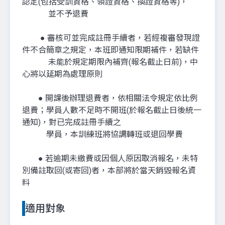
認定(包括受訓資格、領證資格、換證資格等)，
並不予退費
● 審核可並完成註冊手續者，若經複審發現證
件不合簡章之規定，本班即通知限期補件，若缺件
未能於規定期限內補齊(報名截止日前)，中
心將以延期為處理原則
● 開課後辦理退費者，依相關法令規定依比例
退費；學員人數不足時不開班(於報名截止日後統一
通知)，對已完成註冊手續之
學員，本訓練班將協調轉班或退回學費
● 若逾期未繳費或因個人原因取消報名，未特
別備註取回(或寄回)者，本部將於當天銷毀報名資
料
適用對象