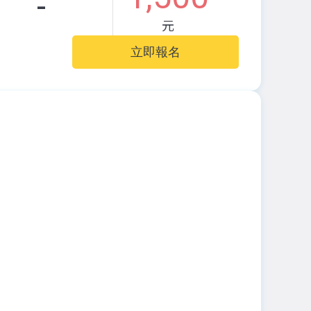
-
元
立即報名