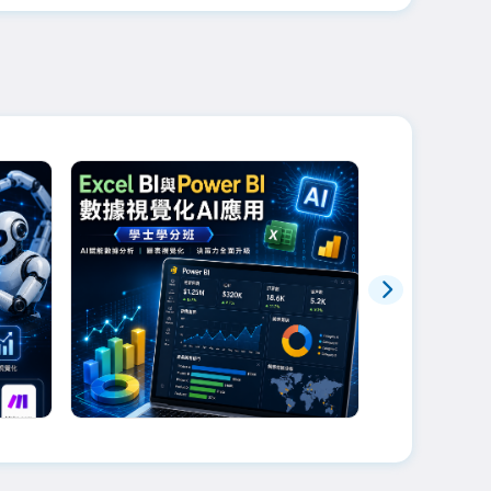
幃老師
劉文琇老師