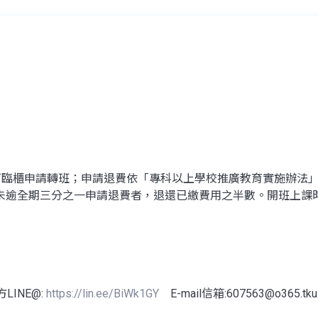
內可臨櫃申請轉班；申請退費依「專科以上學校推廣教育實施辦法
未逾全期三分之一申請退費者，退還已繳費用之半數。開班上課
LINE@:
https://lin.ee/BiWk1GY
E-mail信箱:607563@o365.tku.