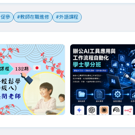
促參
教師在職進修
外語課程
優惠
詹盛閔老師
白辰