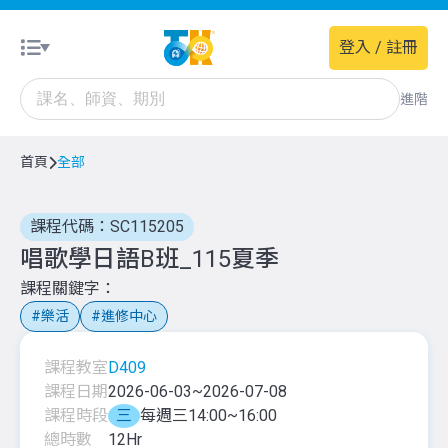
登入 / 註冊
進階
首頁
全部
課程代碼：SC115205
唱歌學日語B班_115夏季
課程關鍵字
樂活
進修中心
課程教室
D409
課程日期
2026-06-03
~
2026-07-08
課程時段
三
每週三14:00~16:00
總時數
12
Hr