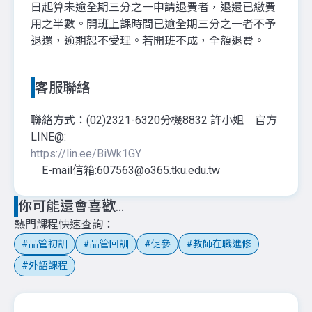
日起算未逾全期三分之一申請退費者，退還已繳費
用之半數。開班上課時間已逾全期三分之一者不予
退還，逾期恕不受理。若開班不成，全額退費。
客服聯絡
聯絡方式：(02)2321-6320分機8832 許小姐 官方
LINE@:
https://lin.ee/BiWk1GY
E-mail信箱:607563@o365.tku.edu.tw
你可能還會喜歡...
熱門課程快速查詢
品管初訓
品管回訓
促參
教師在職進修
外語課程