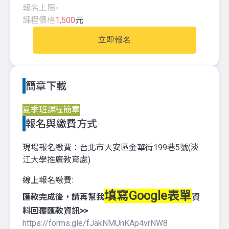
報名上限
-
課程價格
1,500
元
立即報名
簡章下載
夏季班課程簡章
報名與繳費方式
現場報名繳費：台北市大安區金華街199巷5號(淡
江大學推廣教育處)
線上報名繳費:
填寫Google表單
匯款完成後，請再幫我
資
料回覆匯款資訊>>
https://forms.gle/fJakNMUnKAp4vrNW8