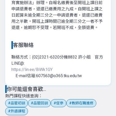
育實施辦法」辦理。自報名繳費後至開班上課日前
申請退費者，退還已繳費用之九成。自開班上課之
日起算未逾全期三分之一申請退費者，退還已繳費
用之半數。開班上課時間已逾全期三分之一者不予
退還，逾期恕不受理。若開班不成，全額退費。
客服聯絡
聯絡方式：(02)2321-6320分機8832 許小姐 官方
LINE@:
https://lin.ee/BiWk1GY
E-mail信箱:607563@o365.tku.edu.tw
你可能還會喜歡...
熱門課程快速查詢
品管初訓
品管回訓
促參
教師在職進修
外語課程