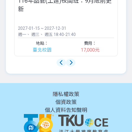
116年品管(土建)夜間班：9月底前更
外
新
八
●
團..
2027-01-15 ~ 2027-12-31
20
週一
週三
週五
18:40-21:40
週
地點：
費用：
臺北校園
17,000元
隱私權政策
個資政策
個人資料告知聲明