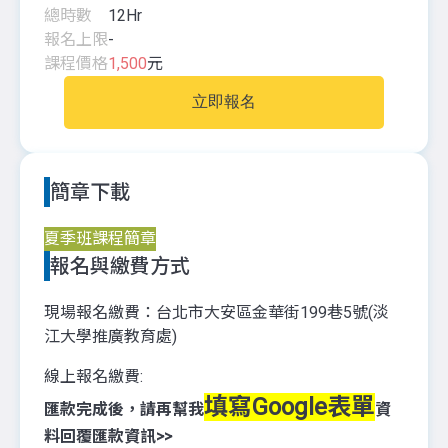
總時數
12
Hr
報名上限
-
課程價格
1,500
元
立即報名
簡章下載
夏季班課程簡章
報名與繳費方式
現場報名繳費：台北市大安區金華街199巷5號(淡
江大學推廣教育處)
線上報名繳費:
填寫Google表單
匯款完成後，請再幫我
資
料回覆匯款資訊>>