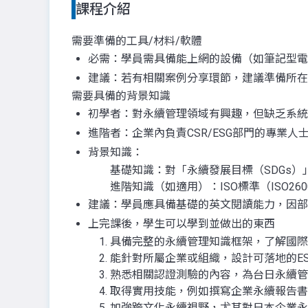
課程介紹
需要準備的工具/材料/軟體
必需：學員需具備能上網的設備（如筆記型電腦或平
建議：若有相關案例分享環節，建議準備所在
需要具備的背景知識
初學者：對永續管理領域有興趣，但缺乏系統
進階者：企業內負責CSR/ESG部門的專業
背景知識：
基礎知識：對「永續發展目標（SDGs）
進階知識（如適用）：ISO標準（ISO2600
建議：學員應具備基礎的英文閱讀能力，因部
上完課後，學生可以學到並做出的東西
1. 具備完整的永續管理知識框架，了解國
2. 能針對所屬企業或組織，設計可落地的E
3. 熟悉相關認證測驗的內容，為台日永續
4. 取得實用技能，例如撰寫企業永續報告
5. 加強跨文化永續視野，尤其對日本企業