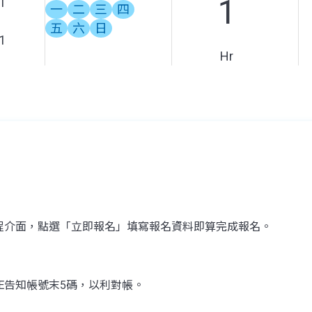
1
1
一
二
三
四
五
六
日
1
Hr
程介面，點選「立即報名」填寫報名資料即算完成報名。
NE告知帳號末5碼，以利對帳。