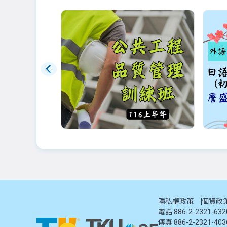
即將公告
早鳥
116年品管(土建)夜間班：9
外語
月底前更新
級八
●預
師
隱私權政策
個資政
或第1
電話 886-2-2321-63
2027-01-15 ~ 2027-12-31
2026
傳真 886-2-2321-403
週一
週三
週五
18:40-21:40
週六
每