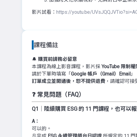
影片試看：
https://youtu.be/UVsJQQJVTio?si
課程備註
🔔
購買前請務必留意
本課程為線上影音課程，影片採
YouTube 限制
請於下單時填寫「
Google 帳戶（Gmail）Email
」
訂單成立並開通後，恕不提供退費
，請確認可接
❓ 常見問題（FAQ）
Q1｜陸續購買 ESG 的 11 門課程，也可
A：
可以的。
凡完成
ESG 永續管理師台日認證
所規定的 11