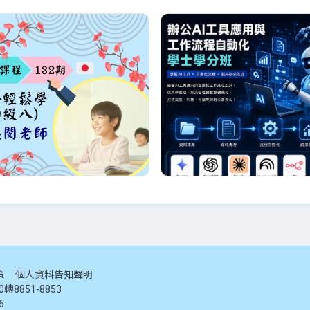
優惠
詹盛閔老師
白辰
132期_日語輕鬆學(初
辦公AI工具應用與工作
)_08/29起_詹盛閔老
程自動化學士學分班
計課程內容[用書]：※教材可自備
生成式AI工具與提示詞應用學習
策
個人資料告知聲明
堂課統計團...
ChatGPT、Gemini、Claud...
20轉8851-8853
-08-28 ~ 2026-11-07
2026-09-11 ~ 2026-12-11
6
週六 10:00-13:00(09/26、10/09、10/24停課)
週五
每週五18:30~21:30(停課:9/25、10