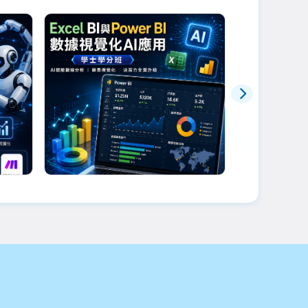
幃老師
劉文琇老師
流
Excel BI與Power BI數據視
10/17品
覺化AI應用學士學分班
已額滿
商業智慧與數據分析基礎學習商業資訊
架構、資料模型及...
2026-09-21 ~ 2026-11-24
2026-10-17 ~
/9)
週一
週二
每週一18:30~21:30(停課:9/28、10/26)、每週二18:30~21:30
週六
週日
09