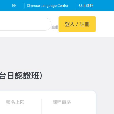
EN
Chinese Language Center
線上課程
登入 / 註冊
進階
師台日認證班）
報名上限
課程價格