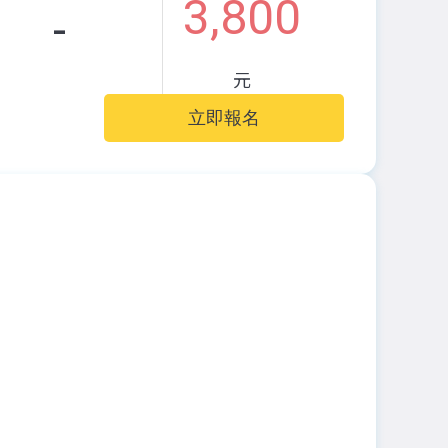
3,800
-
元
立即報名