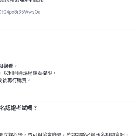
=AOfG4px8r35WwsQa
權限觀看
。
，以利開通課程觀看權限。
受後再行購買。
以報名認證考試嗎？
 門獨立課程後，皆可與協會聯繫，確認認證考試報名相關資訊。