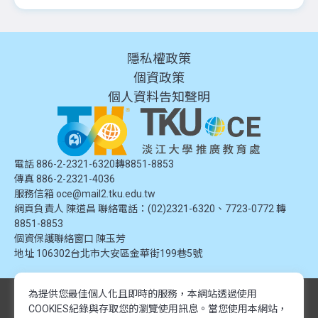
隱私權政策
個資政策
個人資料告知聲明
電話 886-2-2321-6320轉8851-8853
傳真 886-2-2321-4036
服務信箱
oce@mail2.tku.edu.tw
網頁負責人 陳道昌 聯絡電話：(02)2321-6320、7723-0772 轉
8851-8853
個資保護聯絡窗口
陳玉芳
地址
106302台北市大安區金華街199巷5號
為提供您最佳個人化且即時的服務，本網站透過使用
© 2024 淡江大學推廣教育處. 版權所有。本網站內容由淡江大學推廣教育處
COOKIES紀錄與存取您的瀏覽使用訊息。
當您使用本網站，
提供，未經授權禁止轉載或引用。所有課程資訊、圖片及資料皆屬本單位所