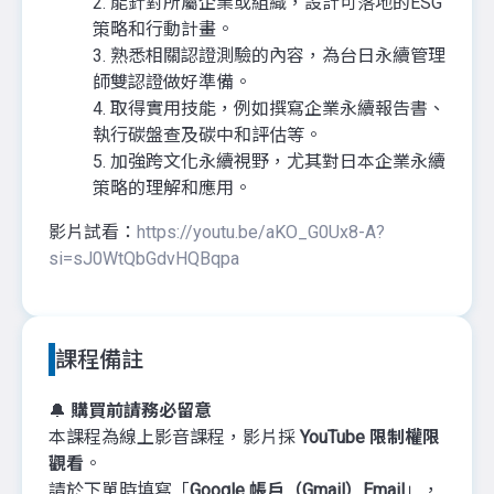
2. 能針對所屬企業或組織，設計可落地的ESG
策略和行動計畫。
3. 熟悉相關認證測驗的內容，為台日永續管理
師雙認證做好準備。
4. 取得實用技能，例如撰寫企業永續報告書、
執行碳盤查及碳中和評估等。
5. 加強跨文化永續視野，尤其對日本企業永續
策略的理解和應用。
影片試看：
https://youtu.be/aKO_G0Ux8-A?
si=sJ0WtQbGdvHQBqpa
課程備註
🔔
購買前請務必留意
本課程為線上影音課程，影片採
YouTube 限制權限
觀看
。
請於下單時填寫「
Google 帳戶（Gmail）Email
」，