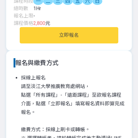
課程時段
一
二
三
四
五
六
日
總時數
1
Hr
報名上限
-
課程價格
2,800
元
立即報名
報名與繳費方式
採線上報名
請至淡江大學推廣教育處網站，
點選「所有課程」-「遠距課程」至欲報名課程
介面，點選「立即報名」填寫報名資料即算完成
報名。
繳費方式：採線上刷卡或轉帳。