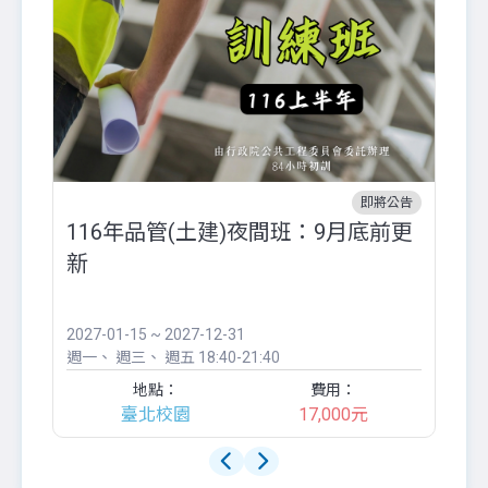
即將公告
116年品管(土建)夜間班：9月底前更
外
新
八
●
團..
2027-01-15 ~ 2027-12-31
20
週一
週三
週五
18:40-21:40
週
地點：
費用：
臺北校園
17,000元