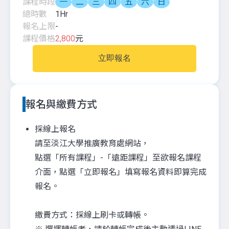
課程時段
一
二
三
四
五
六
日
總時數
1
Hr
報名上限
-
課程價格
2,800
元
立即報名
報名與繳費方式
採線上報名
請至淡江大學推廣教育處網站，
點選「所有課程」-「遠距課程」至欲報名課程
介面，點選「立即報名」填寫報名資料即算完成
報名。
繳費方式：採線上刷卡或轉帳。