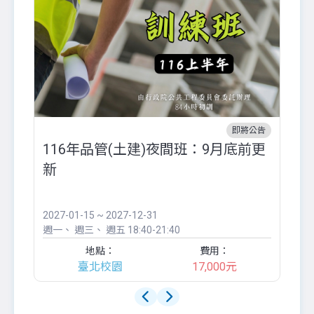
即將公告
116年品管(土建)夜間班：9月底前更
外
新
八
●
團..
2027-01-15 ~ 2027-12-31
20
週一
週三
週五
18:40-21:40
週
地點：
費用：
臺北校園
17,000元