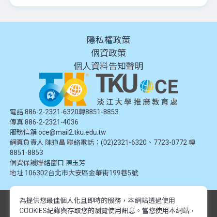
隱私權政策
個資政策
個人資料告知聲明
電話 886-2-2321-6320轉8851-8853
傳真 886-2-2321-4036
服務信箱
oce@mail2.tku.edu.tw
網頁負責人 陳道昌 聯絡電話：(02)2321-6320、7723-0772 轉
8851-8853
個資保護聯絡窗口
陳玉芳
地址
106302台北市大安區金華街199巷5號
為提供您最佳個人化且即時的服務，本網站透過使用
© 2024 淡江大學推廣教育處. 版權所有。本網站內容由淡江大學推廣教育處
COOKIES紀錄與存取您的瀏覽使用訊息。
當您使用本網站，
提供，未經授權禁止轉載或引用。所有課程資訊、圖片及資料皆屬本單位所