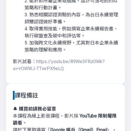
2. 能針對所屬企業或組織，設計可落地的ESG
策略和行動計畫。
3. 熟悉相關認證測驗的內容，為台日永續管理
師雙認證做好準備。
4. 取得實用技能，例如撰寫企業永續報告書、
執行碳盤查及碳中和評估等。
5. 加強跨文化永續視野，尤其對日本企業永續
策略的理解和應用。
影片試看：
https://youtu.be/89We3FRz0Wk?
si=rOWWJ-TTwrPX9eLQ
課程備註
🔔
購買前請務必留意
本課程為線上影音課程，影片採
YouTube 限制權限
觀看
。
請於下單時填寫「
Google 帳戶（Gmail）Email
」，