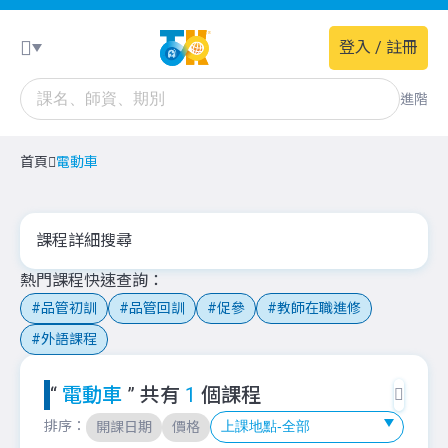
登入 / 註冊
進階
首頁
電動車
課程詳細搜尋
熱門課程快速查詢
品管初訓
品管回訓
促參
教師在職進修
外語課程
“
電動車
” 共有
1
個課程
排序：
開課日期
價格