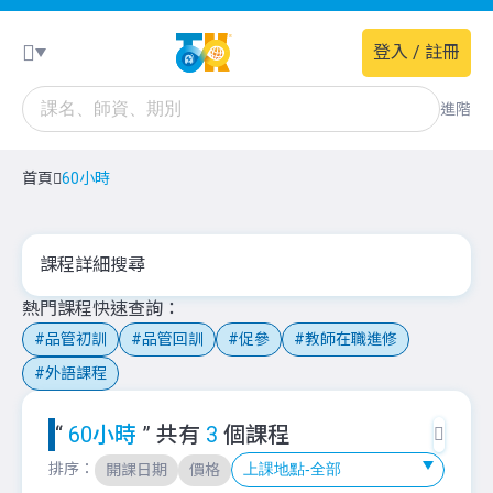
登入 / 註冊
進階
首頁
60小時
課程詳細搜尋
熱門課程快速查詢
品管初訓
品管回訓
促參
教師在職進修
外語課程
“
60小時
” 共有
3
個課程
排序：
開課日期
價格