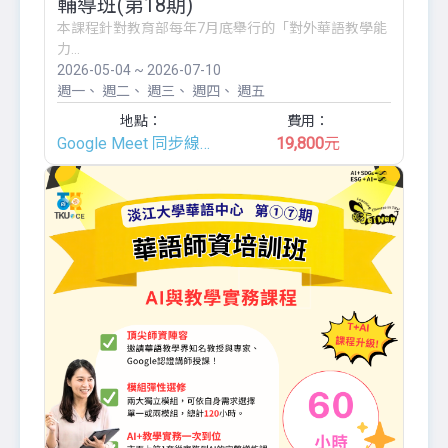
輔導班(第18期)
本課程針對教育部每年7月底舉行的「對外華語教學能
力...
2026-05-04 ~ 2026-07-10
週一
週二
週三
週四
週五
地點：
費用：
Google Meet 同步線上班
19,800
元