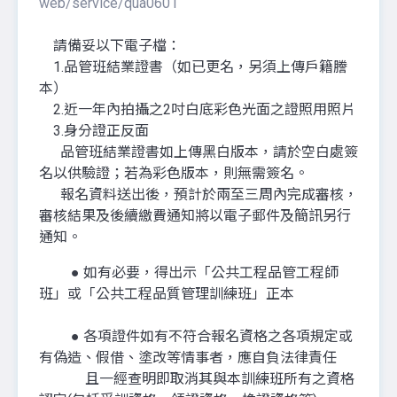
web/service/qua0601
請備妥以下電子檔：
1.品管班結業證書（如已更名，另須上傳戶籍謄
本）
2.近一年內拍攝之2吋白底彩色光面之證照用照片
3.身分證正反面
品管班結業證書如上傳黑白版本，請於空白處簽
名以供驗證；若為彩色版本，則無需簽名。
報名資料送出後，預計於兩至三周內完成審核，
審核結果及後續繳費通知將以電子郵件及簡訊另行
通知。
● 如有必要，得出示「公共工程品管工程師
班」或「公共工程品質管理訓練班」正本
● 各項證件如有不符合報名資格之各項規定或
有偽造、假借、塗改等情事者，應自負法律責任
且一經查明即取消其與本訓練班所有之資格