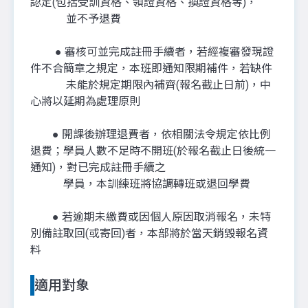
認定(包括受訓資格、領證資格、換證資格等)，
並不予退費
● 審核可並完成註冊手續者，若經複審發現證
件不合簡章之規定，本班即通知限期補件，若缺件
未能於規定期限內補齊(報名截止日前)，中
心將以延期為處理原則
● 開課後辦理退費者，依相關法令規定依比例
退費；學員人數不足時不開班(於報名截止日後統一
通知)，對已完成註冊手續之
學員，本訓練班將協調轉班或退回學費
● 若逾期未繳費或因個人原因取消報名，未特
別備註取回(或寄回)者，本部將於當天銷毀報名資
料
適用對象