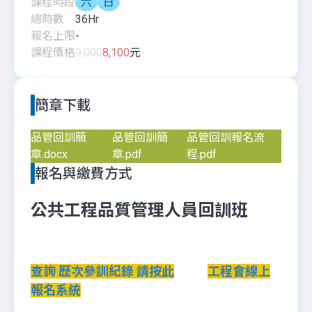
課程時段
六
日
總時數
36
Hr
報名上限
-
課程價格
9,000
8,100
元
簡章下載
品管回訓簡
品管回訓簡
品管回訓報名流
章.docx
章.pdf
程.pdf
報名與繳費方式
公共工程品質管理人員回訓班
查詢 歷次參訓紀錄 請按此
工程會線上
報名系統