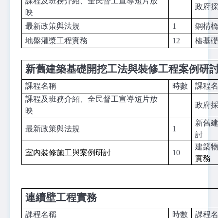
課程及班務介紹、全民督工宣導短片放
政府
映
最新政策與法規
1
鋼構
地盤灌漿工程實務
12
樁基
新舊建築基礎開挖工法與裝修工程案例研
課程名稱
時數
課程
課程及班務介紹、全民督工宣導短片放
政府
映
新舊
最新政策與法規
1
討
建築
室內裝修施工與案例研討
10
實務
連續壁工程實務
課程名稱
時數
課程