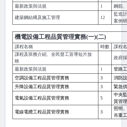
最新政策與法規
1
鋼筋
監造
建築鋼結構
及施工管理
12
案例
機電設備工程品質管理實務(一)(二)
課程名稱
時數
課程
課程及班務介紹、全民督工宣導短片放
政府
映
最新政策與法規
1
管路
空調設備工程品質管理實務
3
消防
升降設備工程品質管理實務
3
緊急
中央
電氣設備工程品質管理實務
5
質管
照明
電線電纜工程品質管理實務
3
吊重