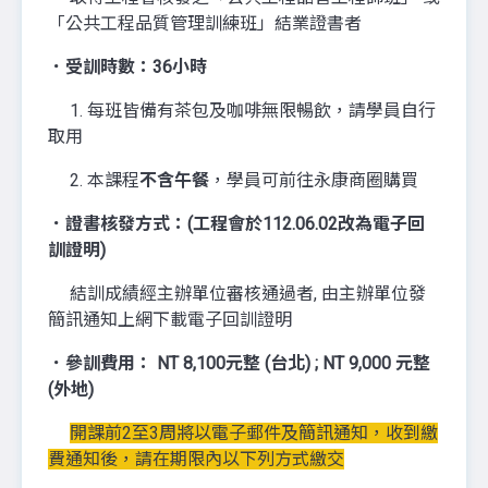
「公共工程品質管理訓練班」結業證書者
．受訓時數：36小時
1. 每班皆備有茶包及咖啡無限暢飲，請學員自行
取用
2. 本課程
不含午餐
，學員可前往永康商圈購買
．證書核發方式：(工程會於112.06.02改為電子回
訓證明)
結訓成績經主辦單位審核通過者, 由主辦單位發
簡訊通知上網下載電子回訓證明
．參訓費用： NT 8,100元整 (台北) ; NT 9,000 元整
(外地)
開課前2至3周將以電子郵件及簡訊通知，收到繳
費通知後，請在期限內以下列方式繳交