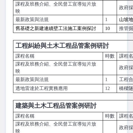
課程及班務介紹、全民督工宣導短片放
政府
映
最新政策與法規
1
山坡
舊基礎之新建連續壁工法施工案例探討
10
推管
工程糾紛與土木工程品管案例研討
課程名稱
時數
課程
課程及班務介紹、全民督工宣導短片放
政府
映
最新政策與法規
1
工程
透地雷達於工程實務應用
12
橋樑
建築與土木工程品管案例研討
課程名稱
時數
課程
課程及班務介紹、全民督工宣導短片放
政府
映