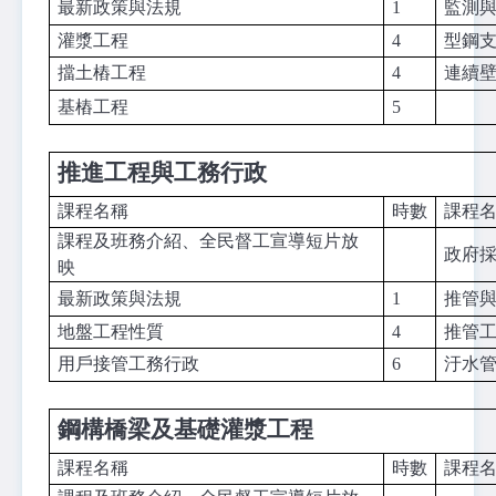
最新政策與法規
1
監測
灌漿工程
4
型鋼
擋土樁工程
4
連續
基樁工程
5
推進工程與工務行政
課程名稱
時數
課程
課程及班務介紹、全民督工宣導短片放
政府
映
最新政策與法規
1
推管
地盤工程性質
4
推管
用戶接管工務行政
6
汙水
鋼構橋梁及基礎灌漿工程
課程名稱
時數
課程