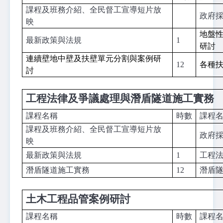
課程及班務介紹、全民督工宣導短片放
政府
映
地盤
最新政策與法規
1
研討
連續壁地中壁及扶壁單元分割與案例研
12
各種
討
工程法律及爭議處理與潛盾隧道施工實務
課程名稱
時數
課程
課程及班務介紹、全民督工宣導短片放
政府
映
最新政策與法規
1
工程
潛盾隧道施工實務
12
潛盾
土木工程品管案例研討
課程名稱
時數
課程