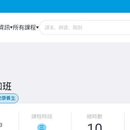
資訊
所有課程
珈班
健康養生
課程時段
總時數
10
3
三