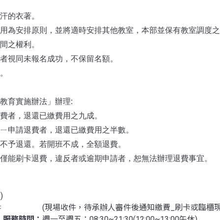
汗的衣著。
用為安排原則，並將適時安排其他教室，本部並保有教室調度之
間之權利。
者視同未報名成功，不保留名額。
。
教育實施辦法」辦理:
費者，退還已繳費用之九成。
ㄧ申請退費者，退還已繳費用之半數。
不予退還。若開班不成，全額退費。
僅能刷卡退費，違反者或逾期申請者，恕無法辦理退費事宜。
)
＊
(現場收件，待承辦人審件後通知繳費_刷卡或臨櫃現
服務時間：
週一至週五：08:30~21:30(12:00~13:00午休)