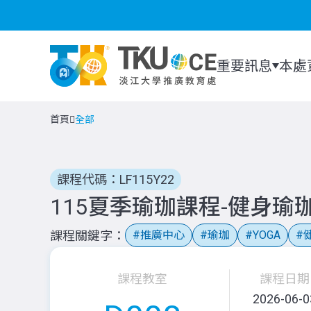
重要訊息
本處
首頁
全部
課程代碼：LF115Y22
115夏季瑜珈課程-健身瑜
課程關鍵字
推廣中心
瑜珈
YOGA
課程教室
課程日期
2026-06-0