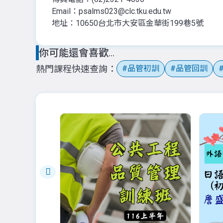
Email：psalms023@clc.tku.edu.tw
地址：10650台北市大安區金華街199巷5號
你可能還會喜歡...
熱門課程快速查詢
品管初訓
品管回訓