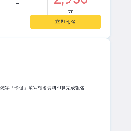
-
元
立即報名
關鍵字「瑜珈」填寫報名資料即算完成報名。