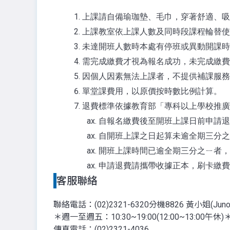
上課請自備瑜珈墊、毛巾，穿著舒適、吸
上課教室依上課人數及同時段課程輪替使
未達開班人數時本處有停班或異動開課時
需完成繳費才視為報名成功，未完成繳費
因個人因素無法上課者，不提供補課服務
單堂課費用，以原價按時數比例計算。
退費標準依據教育部「專科以上學校推廣
自報名繳費後至開班上課日前申請退
自開班上課之日起算未逾全期三分之
開班上課時間已逾全期三分之ㄧ者，
申請退費請攜帶收據正本，刷卡繳費
客服聯絡
聯絡電話：(02)2321-6320分機8826 黃小姐(Juno
＊週一至週五：10:30~19:00(12:00~13:00午休)
傳真電話：(02)2321-4036