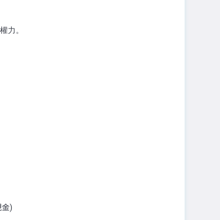
權力。
金)