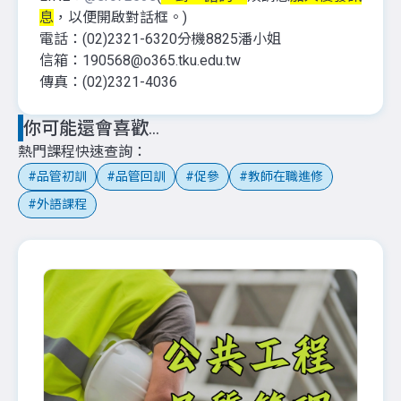
息
，以便開啟對話框。)
電話：(02)2321-6320分機8825潘小姐
信箱：190568@o365.tku.edu.tw
傳真：(02)2321-4036
你可能還會喜歡...
熱門課程快速查詢
品管初訓
品管回訓
促參
教師在職進修
外語課程