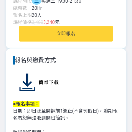
課程時段
三
每週三 19:30-21:30
總時數
20
Hr
報名上限
20
人
課程價格
3,400
3,240
元
立即報名
報名與繳費方式
●報名事項：
日期：
即日起至開課前1週止(不含例假日)，逾期報
名者恕無法收到開班簡訊。