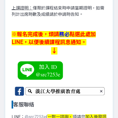
上課證明：
僅限於課程結束時申請當期證明，如需
列計出席時數及成績請於申請時告知。
※報名完成後，煩請
務必
點選此處加
LINE，以便後續課程訊息通知。
↓
客服聯絡
LINE：
@src7253e
(
一對一諮詢，
煩請您
加入後發訊