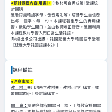
●預計課程內容[用書]：
※教材可自備或第1堂課統
計團購
進階認識韓語字母、發音規則等，培養學生自信發
出每一個字、每一句。本課程著重學生的實用練
習，鼓勵學生開口，並由教師矯正發音。進而利用
本課程教材學習入門日常生活韓語。
[聯經出版公司出版、韓國延世大學韓國語學堂著
《延世大學韓國語課
本2》]
課程備註
●注意事項：
教 材：
費用均未含教材費，教材可自行購置，或
於開課時班上後討論購置。
開 班：
請依各課程開課日上課，上課教室於開課
時公告。本校保有師資、停開課程及開課時間等異