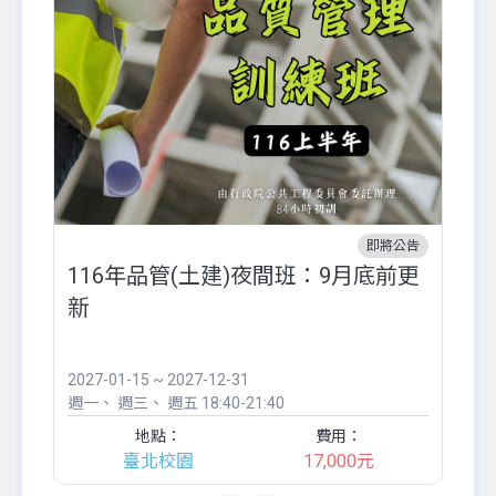
即將公告
116年品管(土建)夜間班：9月底前更
外
新
八
●
團..
2027-01-15 ~ 2027-12-31
20
週一
週三
週五
18:40-21:40
週
地點：
費用：
臺北校園
17,000元