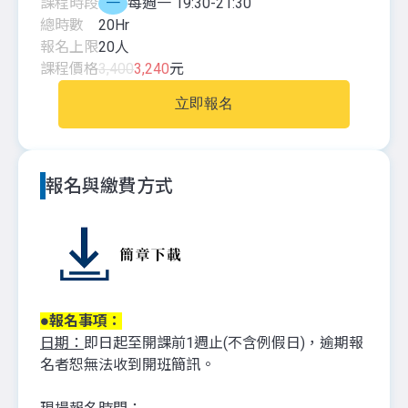
課程時段
一
每週一 19:30-21:30
總時數
20
Hr
報名上限
20
人
課程價格
3,400
3,240
元
立即報名
報名與繳費方式
●報名事項：
日期：
即日起至開課前1週止(不含例假日)，逾期報
名者恕無法收到開班簡訊。