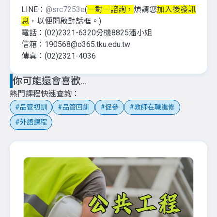
LINE：
@src7253e
(
一對一諮詢，
煩請您
加入後發訊
息
，以便開啟對話框。)
電話：(02)2321-6320分機8825潘小姐
信箱：190568@o365.tku.edu.tw
傳真：(02)2321-4036
你可能還會喜歡...
熱門課程快速查詢
品管初訓
品管回訓
促參
教師在職進修
外語課程