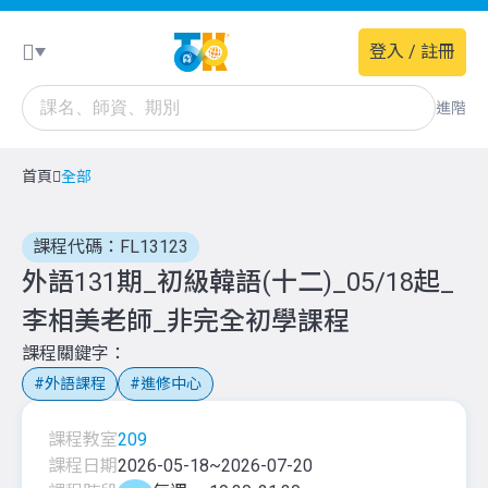
登入 / 註冊
進階
首頁
全部
課程代碼：FL13123
外語131期_初級韓語(十二)_05/18起_
李相美老師_非完全初學課程
課程關鍵字
外語課程
進修中心
課程教室
209
課程日期
2026-05-18
~
2026-07-20