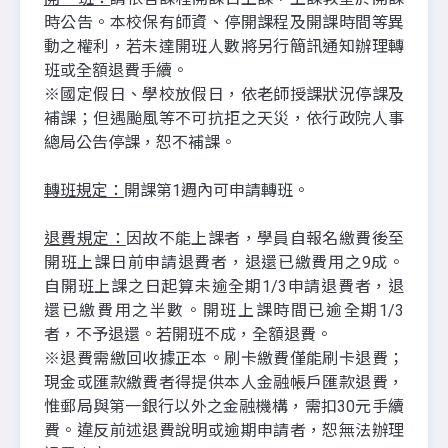
時公告。本校保有師資、停開課程及開課時間等異
動之權利，若未達開班人數將另行簡訊通知辦理轉
班或全額退費手續。
※國定假日、學校放假日，依老師授課狀況停課及
補課；但遇颱風等不可抗拒之天災，依行政院人事
總局公告停課，恕不補課。
轉班規定：
開課第1週內可申請轉班。
退費規定：
因故不能上課者，學員自報名繳費後至
開班上課日前申請退費者，退還已繳費用之9成。
自開班上課之日起算未逾全期1/3申請退費者，退
還已繳費用之半數。開班上課時間已逾全期1/3
者，不予退還。若開班不成，全額退費。
※退費需繳回收據正本。刷卡繳費僅能刷卡退費；
現金或匯款繳費者得提供本人金融帳戶匯款退費，
惟郵局與第一銀行以外之金融機構，需扣30元手續
費。違反前述退費說明或逾期申請者，恕無法辦理