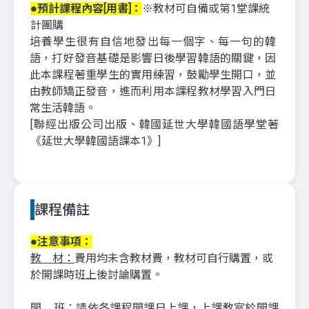
●預計課程內容[用書]：
※教材可自備或第1堂課統
計團購
培養學生很有自信地發出每一個字、每一句的韓
語，打好發音基礎是影響日後學習韓語的關鍵，因
此本課程著重學生的實用練習，鼓勵學生開口，並
由教師矯正發音，進而利用本課程教材學習入門日
常生活韓語。
[聯經出版公司出版、韓國延世大學韓國語學堂著
《延世大學韓國語
課本1》]
課程備註
●注意事項：
教 材：
費用均未含教材費，教材可自行購置，或
於開課時班上後討論購置。
開 班：
請依各課程開課日上課，上課教室於開課