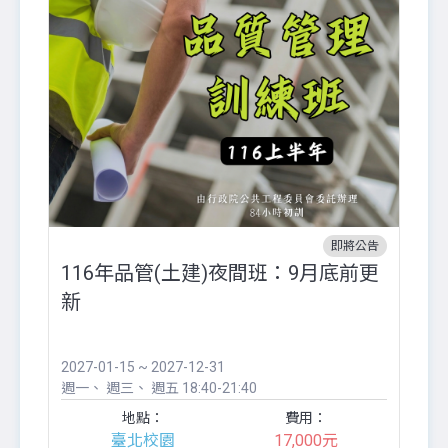
即將公告
116年品管(土建)夜間班：9月底前更
外
新
八
●
團..
2027-01-15 ~ 2027-12-31
20
週一
週三
週五
18:40-21:40
週
地點：
費用：
臺北校園
17,000元