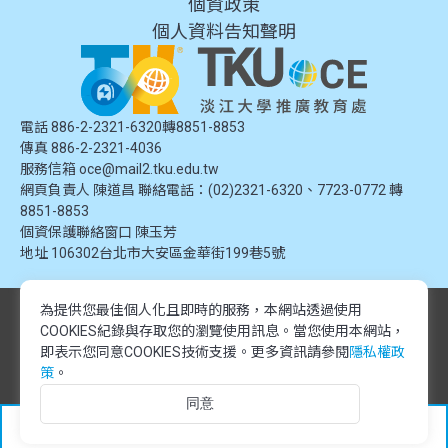
個資政策
個人資料告知聲明
電話 886-2-2321-6320轉8851-8853
傳真 886-2-2321-4036
服務信箱
oce@mail2.tku.edu.tw
網頁負責人 陳道昌 聯絡電話：(02)2321-6320、7723-0772 轉
8851-8853
個資保護聯絡窗口
陳玉芳
地址
106302台北市大安區金華街199巷5號
為提供您最佳個人化且即時的服務，本網站透過使用
© 2024 淡江大學推廣教育處. 版權所有。本網站內容由淡江大學推廣教育處
COOKIES紀錄與存取您的瀏覽使用訊息。
當您使用本網站，
提供，未經授權禁止轉載或引用。所有課程資訊、圖片及資料皆屬本單位所
有，僅供學習交流使用。
即表示您同意COOKIES技術支援。更多資訊請參閱
隱私權政
© 2024 Tamkang University Office of Continuing Education. All rights
策
。
reserved.The content of this website is provided by Tamkang University
同意
Office of Continuing Education. Unauthorized reproduction or citation is
prohibited.All course information, images, and data belong to this division
加入追蹤
and are intended for educational and informational purposes only.