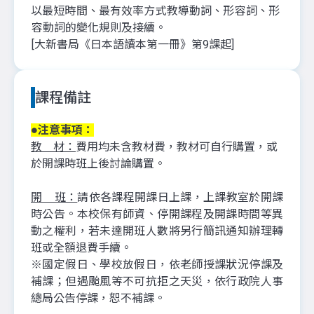
以最短時間、最有效率方式教導動詞、形容詞、形
容動詞的變化規則及接續。
[大新書局《日本語讀本第一冊》第9課起]
課程備註
●注意事項：
教 材：
費用均未含教材費，教材可自行購置，或
於開課時班上後討論購置。
開 班：
請依各課程開課日上課，上課教室於開課
時公告。本校保有師資、停開課程及開課時間等異
動之權利，若未達開班人數將另行簡訊通知辦理轉
班或全額退費手續。
※國定假日、學校放假日，依老師授課狀況停課及
補課；但遇颱風等不可抗拒之天災，依行政院人事
總局公告停課，恕不補課。