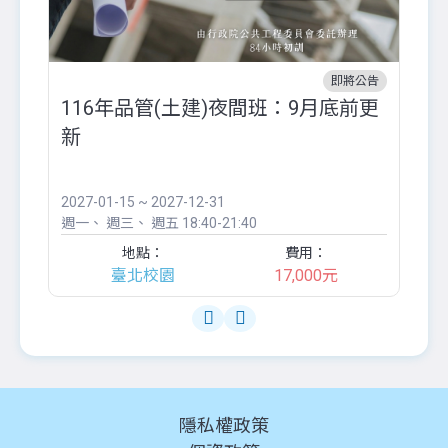
即將公告
116年品管(土建)夜間班：9月底前更
外
新
八
●
團..
2027-01-15 ~ 2027-12-31
20
週一
週三
週五
18:40-21:40
週
地點：
費用：
臺北校園
17,000元
隱私權政策