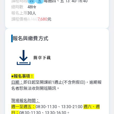
課程時段
四
五
每週四、五 13: 40-16:40
總時數
48
Hr
報名上限
30
人
課程價格
8,160
7,680
元
報名與繳費方式
●報名事項：
日期：
即日起至開課前1週止(不含例假日)，逾期報
名者恕無法收到開班簡訊。
現場報名時間：
週一至週五：
08:30-11:30、13:30-21:00
週六、週
日：
08:30-11:30、13:30-16:30。