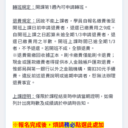
轉班規定：
開課第1週內可申請轉班。
退費規定：
因故不能上課者，學員自報名繳費後至
開班上課日前申請退費者，退還已繳費用之9成。
自開班上課之日起算未逾全期1/3申請退費者，退
還已繳費用之半數。開班上課時間已逾全期1/3
者，不予退還。若開班不成，全額退費。
※退費需繳回收據正本。刷卡繳費僅能刷卡退費；
現金或匯款繳費者得提供本人金融帳戶匯款退費，
惟郵局與第一銀行以外之金融機構，需扣30元手續
費。違反前述退費說明或逾期申請者，恕無法辦理
退費事宜。
上課證明：
僅限於課程結束時申請當期證明，如需
列計出席時數及成績請於申請時告知。
※報名完成後，煩請
務必
點選此處加