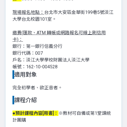
現場報名地點：
台北市大安區金華街199巷5號淡江
大學台北校園101室。
繳費(匯款、ATM 轉帳或網路報名可線上刷信用
卡)：
銀行：第一銀行信義分行
銀行代碼：007
戶名：淡江大學學校財團法人淡江大學
帳號：162-10-004528
適用對象
完全初學者、欲正音者。
課程介紹
●預計課程內容[用書]：
※教材可自備或第1堂課統
計團購