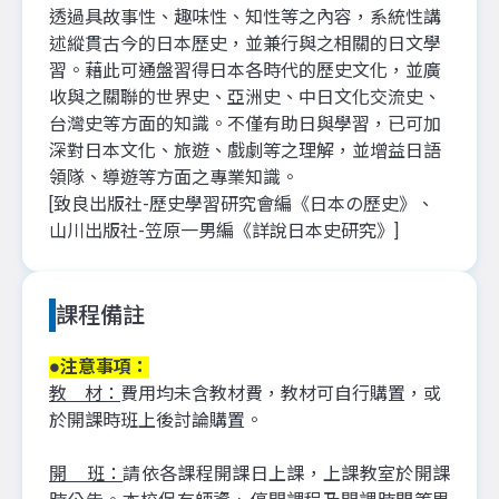
透過具故事性、趣味性、知性等之內容，系統性講
述縱貫古今的日本歷史，並兼行與之相關的日文學
習。藉此可通盤習得日本各時代的歷史文化，並廣
收與之關聯的世界史、亞洲史、中日文化交流史、
台灣史等方面的知識。不僅有助日與學習，已可加
深對日本文化、旅遊、戲劇等之理解，並增益日語
領隊、導遊等方面之專業知識。
[致良出版社-歷史學習研究會編《日本の歷史》、
山川出版社-笠原一男編《詳說日本史研究》]
課程備註
●注意事項：
教 材：
費用均未含教材費，教材可自行購置，或
於開課時班上後討論購置。
開 班：
請依各課程開課日上課，上課教室於開課