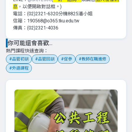
息
，以便開啟對話框。)
電話：(02)2321-6320分機8825潘小姐
信箱：190568@o365.tku.edu.tw
傳真：(02)2321-4036
你可能還會喜歡...
熱門課程快速查詢
品管初訓
品管回訓
促參
教師在職進修
外語課程