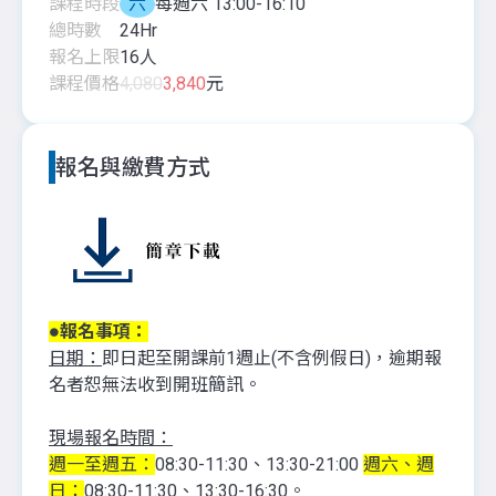
課程時段
六
每週六 13:00-16:10
總時數
24
Hr
報名上限
16
人
課程價格
4,080
3,840
元
報名與繳費方式
●報名事項：
日期：
即日起至開課前1週止(不含例假日)，逾期報
名者恕無法收到開班簡訊。
現場報名時間：
週一至週五：
08:30-11:30、13:30-21:00
週六、週
日：
08:30-11:30、13:30-16:30。