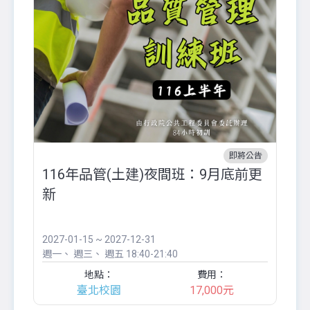
即將公告
116年品管(土建)夜間班：9月底前更
外
新
八
●
團..
2027-01-15 ~ 2027-12-31
20
週一
週三
週五
18:40-21:40
週
地點：
費用：
臺北校園
17,000元