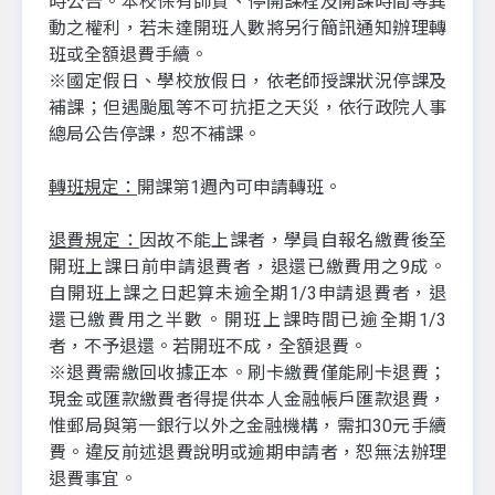
時公告。本校保有師資、停開課程及開課時間等異
動之權利，若未達開班人數將另行簡訊通知辦理轉
班或全額退費手續。
※國定假日、學校放假日，依老師授課狀況停課及
補課；但遇颱風等不可抗拒之天災，依行政院人事
總局公告停課，恕不補課。
轉班規定：
開課第1週內可申請轉班。
退費規定：
因故不能上課者，學員自報名繳費後至
開班上課日前申請退費者，退還已繳費用之9成。
自開班上課之日起算未逾全期1/3申請退費者，退
還已繳費用之半數。開班上課時間已逾全期1/3
者，不予退還。若開班不成，全額退費。
※退費需繳回收據正本。刷卡繳費僅能刷卡退費；
現金或匯款繳費者得提供本人金融帳戶匯款退費，
惟郵局與第一銀行以外之金融機構，需扣30元手續
費。違反前述退費說明或逾期申請者，恕無法辦理
退費事宜。