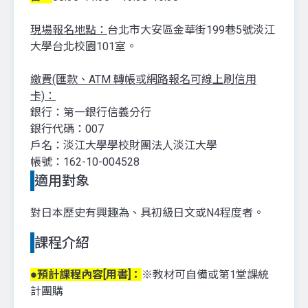
現場報名地點：
台北市大安區金華街199巷5號淡江
大學台北校園101室。
繳費(匯款、ATM 轉帳或網路報名可線上刷信用
卡)：
銀行：第一銀行信義分行
銀行代碼：007
戶名：淡江大學學校財團法人淡江大學
帳號：162-10-004528
適用對象
對日本歷史有興趣為、具初級日文或N4程度者。
課程介紹
●預計課程內容[用書]：
※教材可自備或第1堂課統
計團購