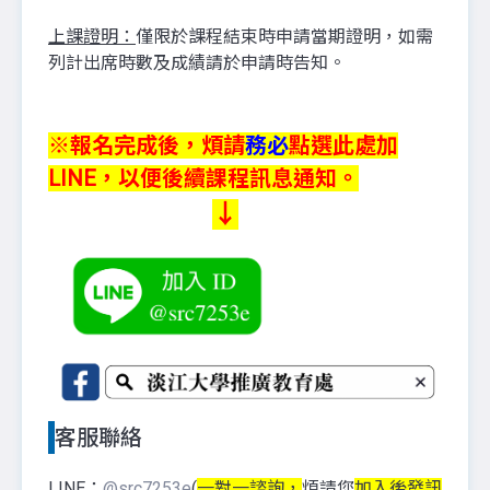
上課證明：
僅限於課程結束時申請當期證明，如需
列計出席時數及成績請於申請時告知。
※報名完成後，煩請
務必
點選此處加
LINE，以便後續課程訊息通知。
↓
客服聯絡
LINE：
@src7253e
(
一對一諮詢，
煩請您
加入後發訊